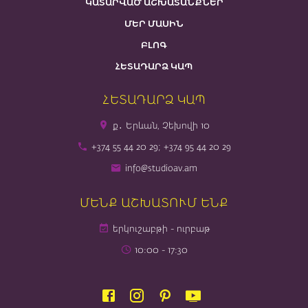
ԿԱՏԱՐՎԱԾ ԱՇԽԱՏԱՆՔՆԵՐ
ՄԵՐ ՄԱՍԻՆ
ԲԼՈԳ
ՀԵՏԱԴԱՐՁ ԿԱՊ
ՀԵՏԱԴԱՐՁ ԿԱՊ
ք․ Երևան, Չեխովի 10
+374 55 44 20 29; +374 95 44 20 29
info@studioav.am
ՄԵՆՔ ԱՇԽԱՏՈՒՄ ԵՆՔ
երկուշաբթի - ուրբաթ
10։00 - 17։30