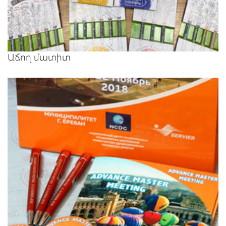
Աճող մատիտ