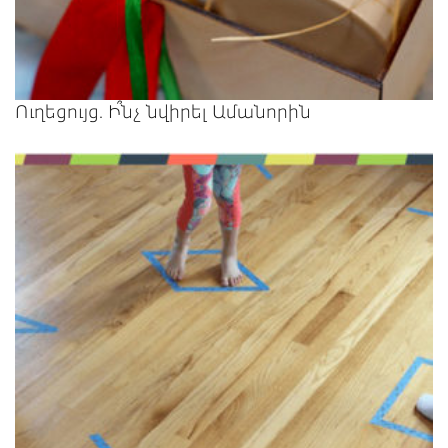
Ուղեցույց. Ի՞նչ նվիրել Ամանորին