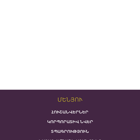
ՄԵՆՅՈՒ
ՀՈՒՇԱՆՎԵՐՆԵՐ
ԿՈՐՊՈՐԱՏԻՎ ՆՎԵՐ
ՏՊԱԳՐՈՒԹՅՈՒՆ