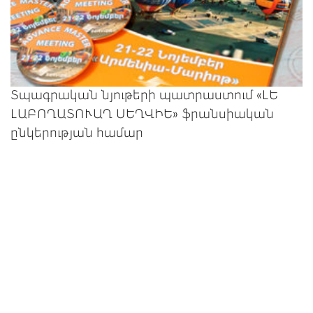
Տպագրական նյութերի պատրաստում «ԼԵ
ԼԱԲՈՂԱՏՈՒԱՂ ՍԵՂՎԻԵ» ֆրանսիական
ընկերության համար