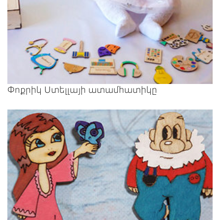
Փոքրիկ Ստելլայի ատամհատիկը