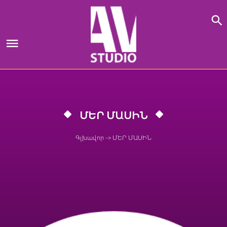
Skip
to
content
ՄԵՐ ՄԱՍԻՆ
Գլխավոր
->
ՄԵՐ ՄԱՍԻՆ