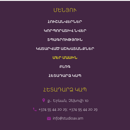
ՄԵՆՅՈՒ
ՀՈՒՇԱՆՎԵՐՆԵՐ
ԿՈՐՊՈՐԱՏԻՎ ՆՎԵՐ
ՏՊԱԳՐՈՒԹՅՈՒՆ
ԿԱՏԱՐՎԱԾ ԱՇԽԱՏԱՆՔՆԵՐ
ՄԵՐ ՄԱՍԻՆ
ԲԼՈԳ
ՀԵՏԱԴԱՐՁ ԿԱՊ
ՀԵՏԱԴԱՐՁ ԿԱՊ
ք․ Երևան, Չեխովի 10
+374 55 44 20 29; +374 95 44 20 29
info@studioav.am