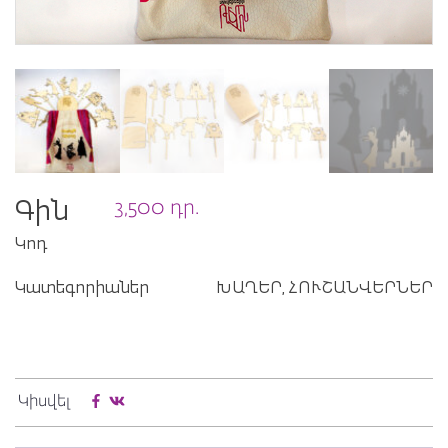
3,500
դր.
Գին
Կոդ
Կատեգորիաներ
ԽԱՂԵՐ,
ՀՈՒՇԱՆՎԵՐՆԵՐ
Կիսվել