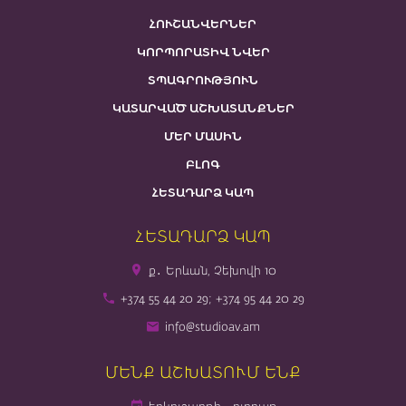
ՀՈՒՇԱՆՎԵՐՆԵՐ
ԿՈՐՊՈՐԱՏԻՎ ՆՎԵՐ
ՏՊԱԳՐՈՒԹՅՈՒՆ
ԿԱՏԱՐՎԱԾ ԱՇԽԱՏԱՆՔՆԵՐ
ՄԵՐ ՄԱՍԻՆ
ԲԼՈԳ
ՀԵՏԱԴԱՐՁ ԿԱՊ
ՀԵՏԱԴԱՐՁ ԿԱՊ
ք․ Երևան, Չեխովի 10
+374 55 44 20 29; +374 95 44 20 29
info@studioav.am
ՄԵՆՔ ԱՇԽԱՏՈՒՄ ԵՆՔ