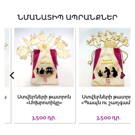
ՆՄԱՆԱՏԻՊ ԱՊՐԱՆՔՆԵՐ
Ստվերների թատրոն
Ստվերների թատրոն
«Մոխրոտիկը»
«Պապն ու շաղգամը»
3,500
դր.
3,500
դր.