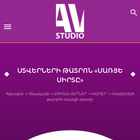
Skip
to
content
ՍՏՎԵՐՆԵՐԻ ԹԱՏՐՈՆ «ՍԱՌՑԵ
ՍԻՐՏԸ»
Գլխավոր
->
Տեսականի
->
ՀՈՒՇԱՆՎԵՐՆԵՐ
->
ԽԱՂԵՐ
->
Ստվերների
թատրոն «Սառցե սիրտը»