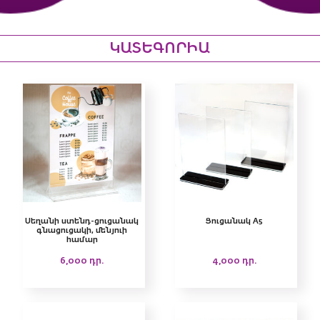
ԿԱՏԵԳՈՐԻԱ
Սեղանի ստենդ-ցուցանակ
Ցուցանակ A5
գնացուցակի, մենյուի
համար
6,000
դր.
4,000
դր.