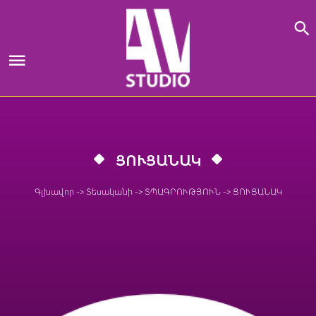
Skip
to
content
ՑՈՒՑԱՆԱԿ
Գլխավոր
->
Տեսականի
->
ՏՊԱԳՐՈՒԹՅՈՒՆ
->
ՑՈՒՑԱՆԱԿ