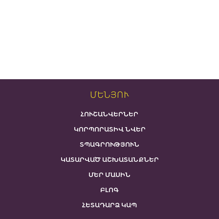
ՄԵՆՅՈՒ
ՀՈՒՇԱՆՎԵՐՆԵՐ
ԿՈՐՊՈՐԱՏԻՎ ՆՎԵՐ
ՏՊԱԳՐՈՒԹՅՈՒՆ
ԿԱՏԱՐՎԱԾ ԱՇԽԱՏԱՆՔՆԵՐ
ՄԵՐ ՄԱՍԻՆ
ԲԼՈԳ
ՀԵՏԱԴԱՐՁ ԿԱՊ