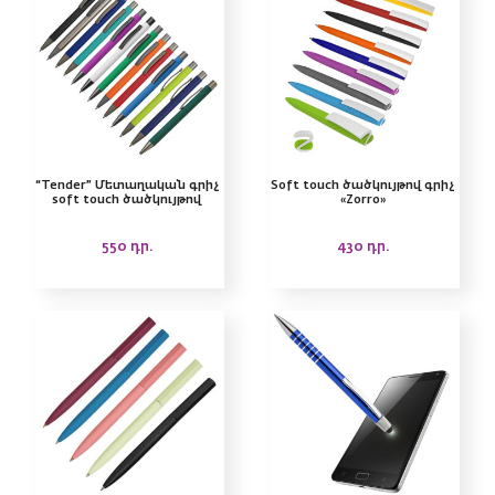
“Tender” Մետաղական գրիչ
Soft touch ծածկույթով գրիչ
soft touch ծածկույթով
«Zorro»
550
դր.
430
դր.