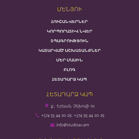
ՄԵՆՅՈՒ
ՀՈՒՇԱՆՎԵՐՆԵՐ
ԿՈՐՊՈՐԱՏԻՎ ՆՎԵՐ
ՏՊԱԳՐՈՒԹՅՈՒՆ
ԿԱՏԱՐՎԱԾ ԱՇԽԱՏԱՆՔՆԵՐ
ՄԵՐ ՄԱՍԻՆ
ԲԼՈԳ
ՀԵՏԱԴԱՐՁ ԿԱՊ
ՀԵՏԱԴԱՐՁ ԿԱՊ
ք․ Երևան, Չեխովի 10
+374 55 44 20 29; +374 95 44 20 29
info@studioav.am