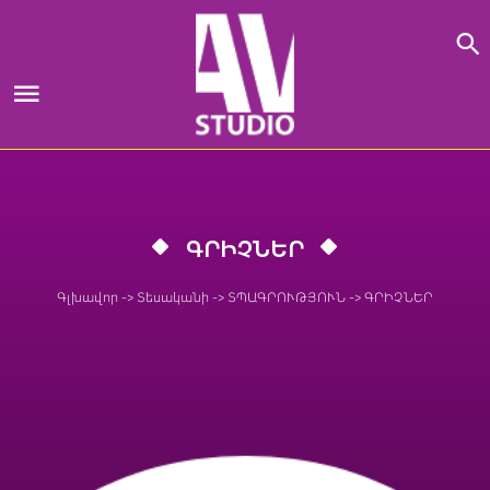
Skip
to
content
ԳՐԻՉՆԵՐ
Գլխավոր
->
Տեսականի
->
ՏՊԱԳՐՈՒԹՅՈՒՆ
->
ԳՐԻՉՆԵՐ