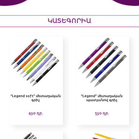
ԿԱՏԵԳՈՐԻԱ
“Legend soft” մետաղական
“Legend” մետաղական
գրիչ
պատյանով գրիչ
430
դր.
530
դր.