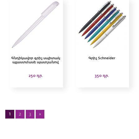
Գնդիկավոր գրիչ սպիտակ
Գրիչ Schneider
պլաստմասե պատյանով
250
դր.
350
դր.
1
2
3
»