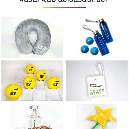
ԿԱՏԱՐՎԱԾ ԱՇԽԱՏԱՆՔՆԵՐ