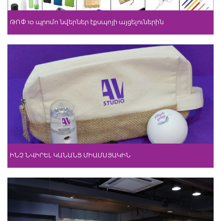
ԹՈՓ 10 պրոմո նվերներ էքսպոյի այցելուներին
ԻՆՉ ՆՎԻՐԵԼ ԿԱՆԱՆՑ ՄԻԱՄՍՅԱԿԻՆ