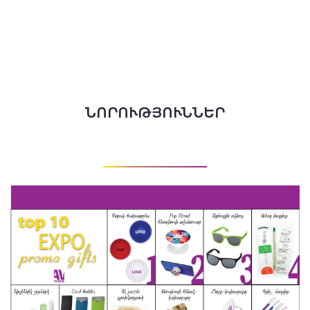
ՆՈՐՈՒԹՅՈՒՆՆԵՐ