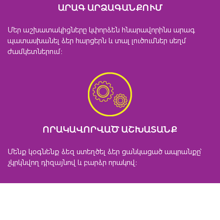
ԱՐԱԳ ԱՐՁԱԳԱՆՔՈՒՄ
Մեր աշխատակիցները կփորձեն հնարավորինս արագ
պատասխանել ձեր հարցերն և տալ լուծումներ սեղմ
ժամկետներում։
ՈՐԱԿԱՎՈՐՎԱԾ ԱՇԽԱՏԱՆՔ
Մենք կօգնենք ձեզ ստեղծել ձեր ցանկացած ապրանքը՝
չկրկնվող դիզայնով և բարձր որակով։