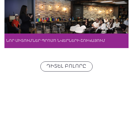
ՆՈՐ ՄԻՏՈՒՄՆԵՐ ՊՐՈՄՈ ՆՎԵՐՆԵՐԻ ՇՈՒԿԱՅՈՒՄ
ԴԻՏԵԼ ԲՈԼՈՐԸ