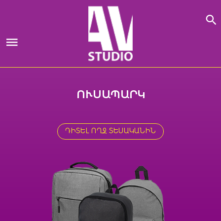
Skip
to
content
ՏՊԱԳՐԱԿԱՆ ԳՐԻՉՆԵՐ
ՈՒՍԱՊԱՐԿ
ԴԻՏԵԼ ՈՂՋ ՏԵՍԱԿԱՆԻՆ
ԴԻՏԵԼ ՈՂՋ ՏԵՍԱԿԱՆԻՆ