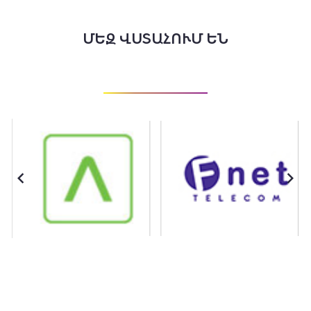
ՄԵԶ ՎՍՏԱՀՈՒՄ ԵՆ