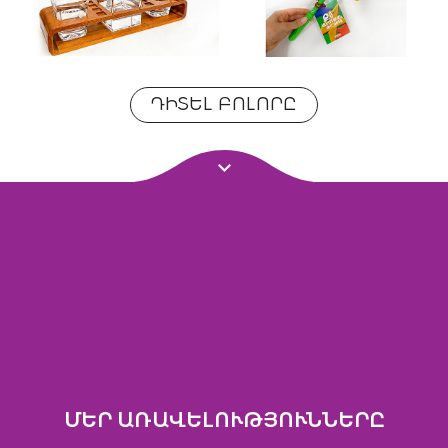
ԴԻՏԵԼ ԲՈԼՈՐԸ
ՄԵՐ ԱՌԱՎԵԼՈՒԹՅՈՒՆՆԵՐԸ