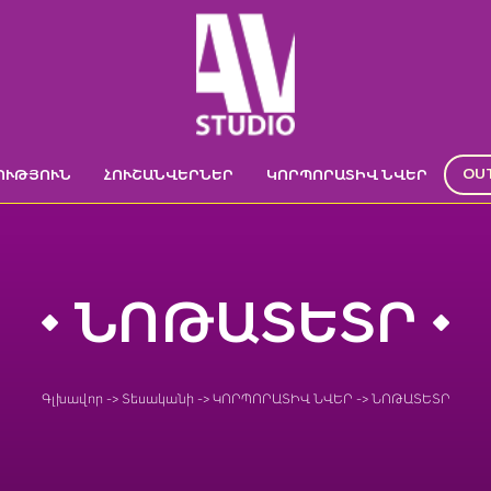
OU
ՈՒԹՅՈՒՆ
ՀՈՒՇԱՆՎԵՐՆԵՐ
ԿՈՐՊՈՐԱՏԻՎ ՆՎԵՐ
ՆՈԹԱՏԵՏՐ
Գլխավոր
->
Տեսականի
->
ԿՈՐՊՈՐԱՏԻՎ ՆՎԵՐ
->
ՆՈԹԱՏԵՏՐ