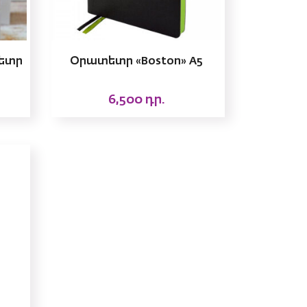
ետր
Օրատետր «Boston» A5
6,500
դր.