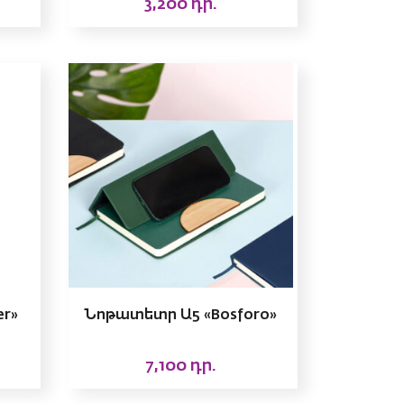
3,200
դր.
er»
Նոթատետր Ա5 «Bosforo»
7,100
դր.