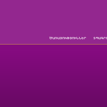
Skip
to
content
ԾԱՌԱՅՈՒԹՅՈՒՆՆԵՐ
ՏՊԱԳՐ