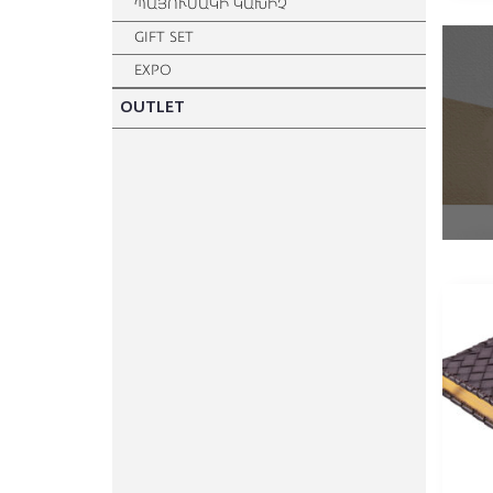
ՊԱՅՈՒՍԱԿԻ ԿԱԽԻՉ
GIFT SET
EXPO
OUTLET