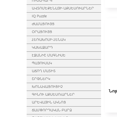
ՈՒՍԱՊԱՐԿ
ԱՎՏՈՄԵՔԵՆԱՅԻ ԱՔՍԵՍՈՒԱՐՆԵՐ
IQ Puzzle
ԺԱՄԱՑՈՒՅՑ
ՕՐԱՑՈՒՅՑ
ՀԵՌԱԽՈՍԻ ՀԵՆԱԿ
ԿԱԽԱԶԱՐԴ
ԷՋԱՆԻՇ ՄԱԳՆԻՍԵ
ՊԱՅՈՒՍԱԿ
ԱՃՈՂ ՄԱՏԻՏ
ՇՐԹՆԵՐԿ
ԽՈՆԱՎԱՑՈՒՑԻՉ
Նո
ԳԻՆՈՒ ԱՔՍԵՍՈւԱՐՆԵՐ
ԱՐԵՎԱՅԻՆ ԱԿՆՈՑ
ՃԱՄՓՈՐԴԱԿԱՆ ԲԱՐՁ