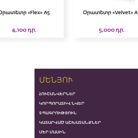
Օրատետր «Flex» A5
Օրատետր «Velvet» A
4,100
դր.
5,000
դր.
ՄԵՆՅՈՒ
ՀՈՒՇԱՆՎԵՐՆԵՐ
ԿՈՐՊՈՐԱՏԻՎ ՆՎԵՐ
ՏՊԱԳՐՈՒԹՅՈՒՆ
ԿԱՏԱՐՎԱԾ ԱՇԽԱՏԱՆՔՆԵՐ
ՄԵՐ ՄԱՍԻՆ