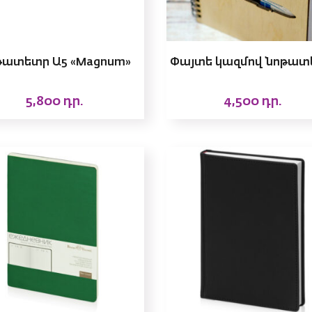
թատետր Ա5 «Magnum»
Փայտե կազմով նոթատ
5,800
դր.
4,500
դր.