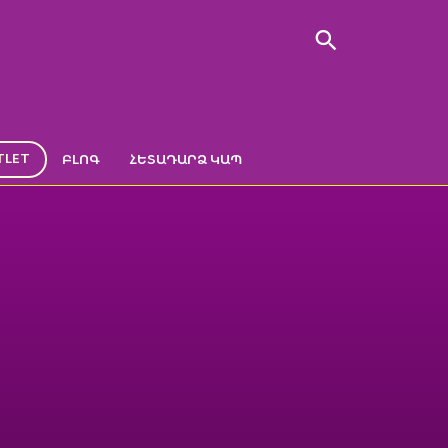
TLET
ԲԼՈԳ
ՀԵՏԱԴԱՐՁ ԿԱՊ