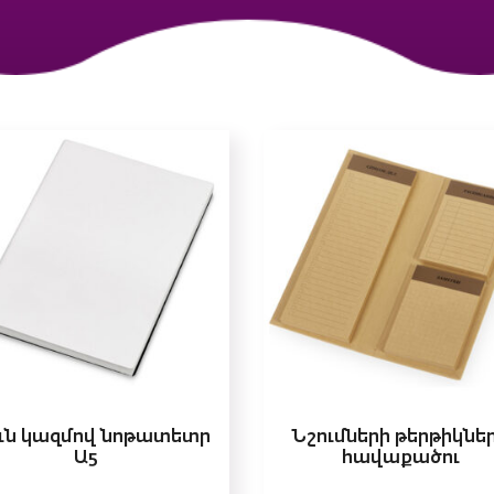
ւն կազմով նոթատետր
Նշումների թերթիկնե
Ա5
հավաքածու