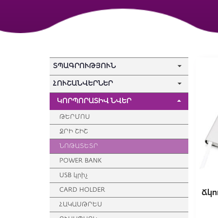
ՏՊԱԳՐՈՒԹՅՈՒՆ
ՀՈՒՇԱՆՎԵՐՆԵՐ
ԿՈՐՊՈՐԱՏԻՎ ՆՎԵՐ
ԹԵՐՄՈՍ
ՋՐԻ ՇԻՇ
ՆՈԹԱՏԵՏՐ
POWER BANK
USB կրիչ
CARD HOLDER
Ճկո
ՀԱԿԱՍԹՐԵՍ