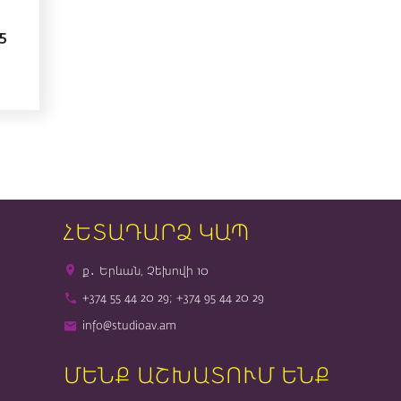
5
ՀԵՏԱԴԱՐՁ ԿԱՊ
ք․ Երևան, Չեխովի 10
+374 55 44 20 29; +374 95 44 20 29
info@studioav.am
ՄԵՆՔ ԱՇԽԱՏՈՒՄ ԵՆՔ