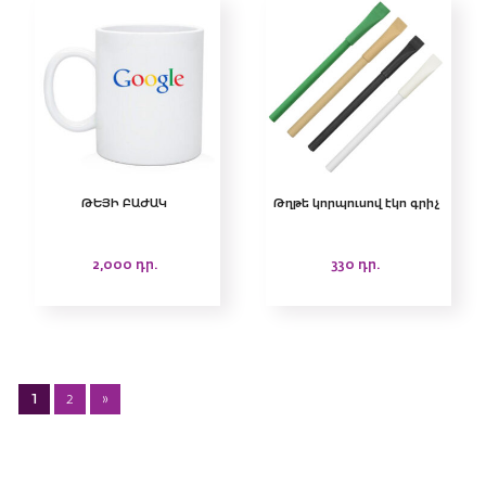
ԹԵՅԻ ԲԱԺԱԿ
Թղթե կորպուսով էկո գրիչ
2,000
դր.
330
դր.
1
2
»