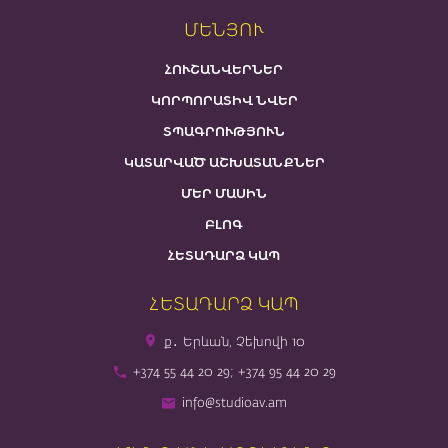
ՄԵՆՅՈՒ
ՀՈՒՇԱՆՎԵՐՆԵՐ
ԿՈՐՊՈՐԱՏԻՎ ՆՎԵՐ
ՏՊԱԳՐՈՒԹՅՈՒՆ
ԿԱՏԱՐՎԱԾ ԱՇԽԱՏԱՆՔՆԵՐ
ՄԵՐ ՄԱՍԻՆ
ԲԼՈԳ
ՀԵՏԱԴԱՐՁ ԿԱՊ
ՀԵՏԱԴԱՐՁ ԿԱՊ
ք․ Երևան, Չեխովի 10
+374 55 44 20 29; +374 95 44 20 29
info@studioav.am