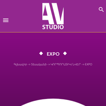
Skip
to
content
EXPO
Գլխավոր
->
Տեսականի
->
ԿՈՐՊՈՐԱՏԻՎ ՆՎԵՐ
->
EXPO