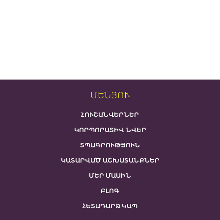
ՄԵՆՅՈՒ
ՀՈՒՇԱՆՎԵՐՆԵՐ
ԿՈՐՊՈՐԱՏԻՎ ՆՎԵՐ
ՏՊԱԳՐՈՒԹՅՈՒՆ
ԿԱՏԱՐՎԱԾ ԱՇԽԱՏԱՆՔՆԵՐ
ՄԵՐ ՄԱՍԻՆ
ԲԼՈԳ
ՀԵՏԱԴԱՐՁ ԿԱՊ