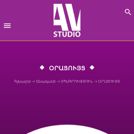
Skip
to
content
ՕՐԱՑՈՒՅՑ
Գլխավոր
->
Տեսականի
->
ՏՊԱԳՐՈՒԹՅՈՒՆ
->
ՕՐԱՑՈՒՅՑ