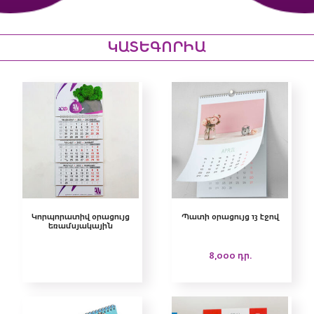
ԿԱՏԵԳՈՐԻԱ
Կորպորատիվ օրացույց
Պատի օրացույց 13 էջով
եռամսյակային
8,000
դր.