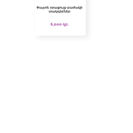
Փայտե օրացույց-բաժակի
տակդիրներ
6,000
դր.