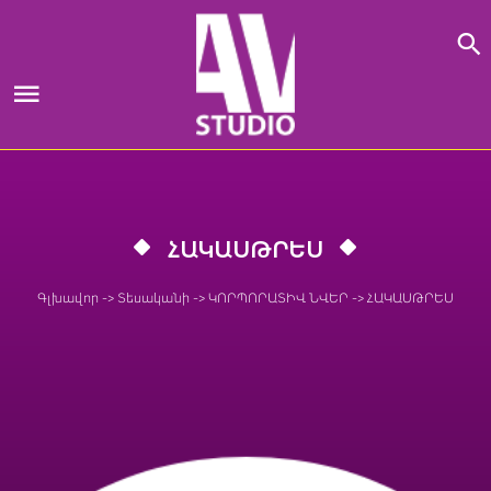
Skip
to
content
ՀԱԿԱՍԹՐԵՍ
Գլխավոր
->
Տեսականի
->
ԿՈՐՊՈՐԱՏԻՎ ՆՎԵՐ
->
ՀԱԿԱՍԹՐԵՍ