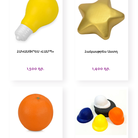
ՀԱԿԱՍԹՐԵՍ «ԼԱՄՊ»
Հակասթրես Աստղ
1,500
դր.
1,400
դր.