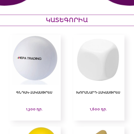
ԿԱՏԵԳՈՐԻԱ
ԳՆԴԱԿ-ՀԱԿԱՍԹՐԵՍ
ԽՈՐԱՆԱՐԴ-ՀԱԿԱՍԹՐԵՍ
1,300
դր.
1,600
դր.