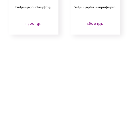
Հակասթրես Նարինջ
Հակասթրես սաղավարտ
1,500
դր.
1,600
դր.