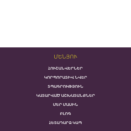
ՄԵՆՅՈՒ
ՀՈՒՇԱՆՎԵՐՆԵՐ
ԿՈՐՊՈՐԱՏԻՎ ՆՎԵՐ
ՏՊԱԳՐՈՒԹՅՈՒՆ
ԿԱՏԱՐՎԱԾ ԱՇԽԱՏԱՆՔՆԵՐ
ՄԵՐ ՄԱՍԻՆ
ԲԼՈԳ
ՀԵՏԱԴԱՐՁ ԿԱՊ