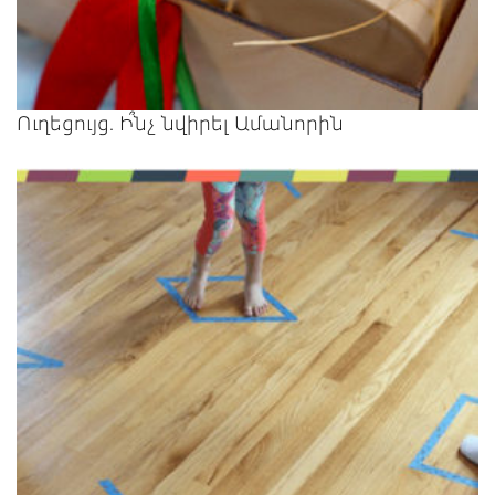
Ուղեցույց. Ի՞նչ նվիրել Ամանորին