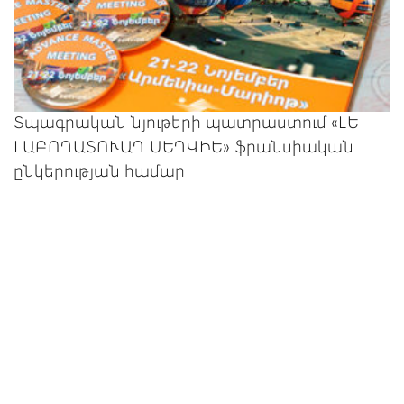
Տպագրական նյութերի պատրաստում «ԼԵ
ԼԱԲՈՂԱՏՈՒԱՂ ՍԵՂՎԻԵ» ֆրանսիական
ընկերության համար