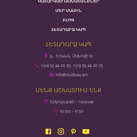
ԿԱՏԱՐՎԱԾ ԱՇԽԱՏԱՆՔՆԵՐ
ՄԵՐ ՄԱՍԻՆ
ԲԼՈԳ
ՀԵՏԱԴԱՐՁ ԿԱՊ
ՀԵՏԱԴԱՐՁ ԿԱՊ
ք․ Երևան, Չեխովի 10
+374 55 44 20 29; +374 95 44 20 29
info@studioav.am
ՄԵՆՔ ԱՇԽԱՏՈՒՄ ԵՆՔ
երկուշաբթի - ուրբաթ
10։00 - 17։30