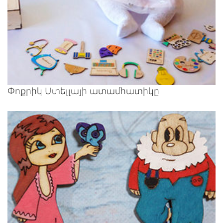
Փոքրիկ Ստելլայի ատամհատիկը