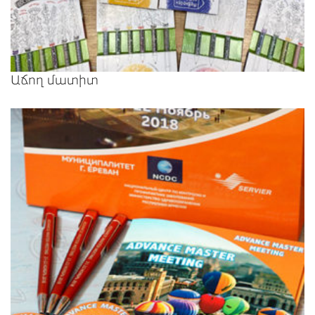
Աճող մատիտ