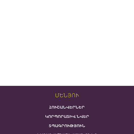
ՄԵՆՅՈՒ
ՀՈՒՇԱՆՎԵՐՆԵՐ
ԿՈՐՊՈՐԱՏԻՎ ՆՎԵՐ
ՏՊԱԳՐՈՒԹՅՈՒՆ