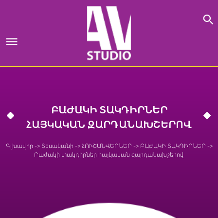
Skip
to
content
ԲԱԺԱԿԻ ՏԱԿԴԻՐՆԵՐ
ՀԱՅԿԱԿԱՆ ԶԱՐԴԱՆԱԽՇԵՐՈՎ
Գլխավոր
->
Տեսականի
->
ՀՈՒՇԱՆՎԵՐՆԵՐ
->
ԲԱԺԱԿԻ ՏԱԿԴԻՐՆԵՐ
->
Բաժակի տակդիրներ հայկական զարդանախշերով