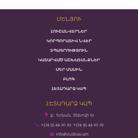
ՄԵՆՅՈՒ
ՀՈՒՇԱՆՎԵՐՆԵՐ
ԿՈՐՊՈՐԱՏԻՎ ՆՎԵՐ
ՏՊԱԳՐՈՒԹՅՈՒՆ
ԿԱՏԱՐՎԱԾ ԱՇԽԱՏԱՆՔՆԵՐ
ՄԵՐ ՄԱՍԻՆ
ԲԼՈԳ
ՀԵՏԱԴԱՐՁ ԿԱՊ
ՀԵՏԱԴԱՐՁ ԿԱՊ
ք․ Երևան, Չեխովի 10
+374 55 44 20 29; +374 95 44 20 29
info@studioav.am