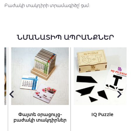
Բաժակի տակդիրի տրամագիծը՝ 9սմ։
ՆՄԱՆԱՏԻՊ ԱՊՐԱՆՔՆԵՐ
Փայտե օրացույց-
IQ Puzzle
բաժակի տակդիրներ