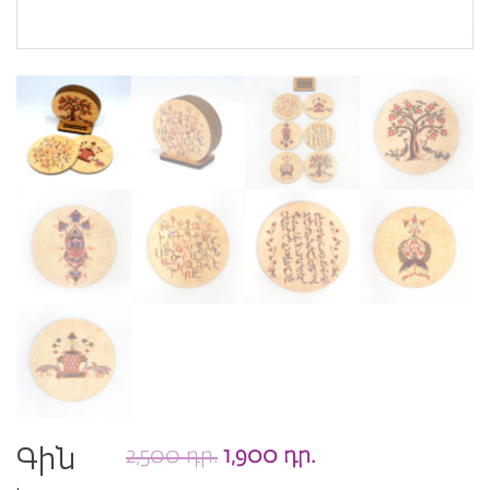
2,500
դր.
1,900
դր.
Գին