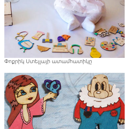
Փոքրիկ Ստելլայի ատամհատիկը