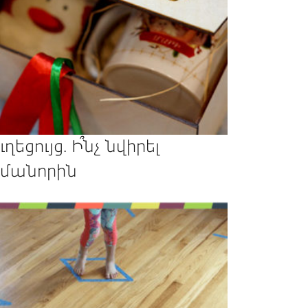
ւղեցույց. Ի՞նչ նվիրել
մանորին