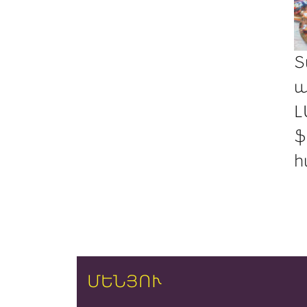
Տ
պ
Լ
ֆ
հ
ՄԵՆՅՈՒ