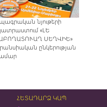
պագրական նյութերի
ատրաստում «ԼԵ
ԱԲՈՂԱՏՈՒԱՂ ՍԵՂՎԻԵ»
րանսիական ընկերության
ամար
ՀԵՏԱԴԱՐՁ ԿԱՊ