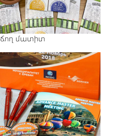
ճող մատիտ