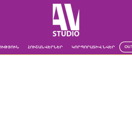
OU
ՈՒԹՅՈՒՆ
ՀՈՒՇԱՆՎԵՐՆԵՐ
ԿՈՐՊՈՐԱՏԻՎ ՆՎԵՐ
UNTITLED-4-08
Գլխավոր
->
ԿՈՐՊՈՐԱՏԻՎ ՄԵՐՉԻ ՊԱՏՐԱՍՏՈՒՄ
->
Untitled-4-08