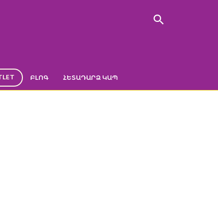
TLET
ԲԼՈԳ
ՀԵՏԱԴԱՐՁ ԿԱՊ