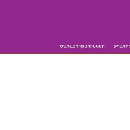
Skip
to
content
ԾԱՌԱՅՈՒԹՅՈՒՆՆԵՐ
ՏՊԱԳՐ