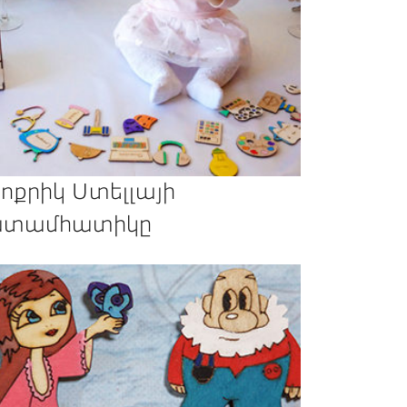
ոքրիկ Ստելլայի
տամհատիկը