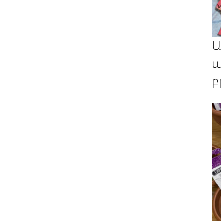
Ա
պ
բ