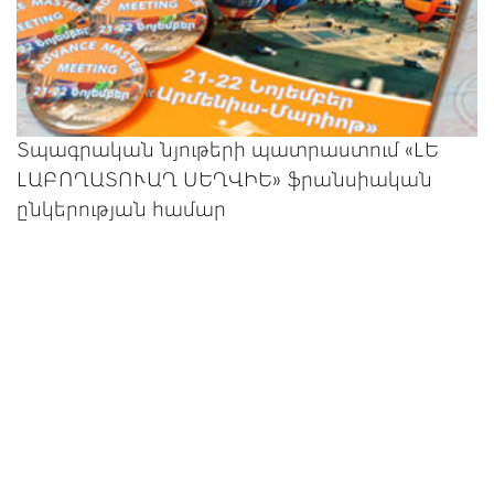
Տպագրական նյութերի պատրաստում «ԼԵ
ԼԱԲՈՂԱՏՈՒԱՂ ՍԵՂՎԻԵ» ֆրանսիական
ընկերության համար