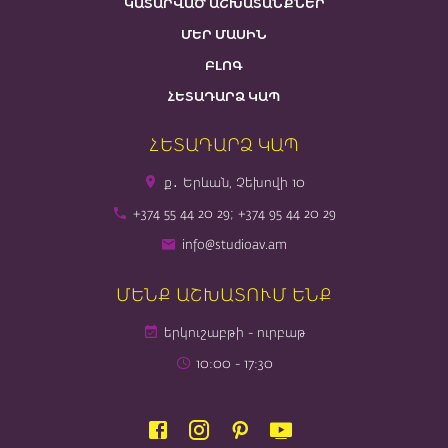
ԿԱՏԱՐՎԱԾ ԱՇԽԱՏԱՆՔՆԵՐ
ՄԵՐ ՄԱՍԻՆ
ԲԼՈԳ
ՀԵՏԱԴԱՐՁ ԿԱՊ
ՀԵՏԱԴԱՐՁ ԿԱՊ
ք․ Երևան, Չեխովի 10
+374 55 44 20 29; +374 95 44 20 29
info@studioav.am
ՄԵՆՔ ԱՇԽԱՏՈՒՄ ԵՆՔ
երկուշաբթի - ուրբաթ
10։00 - 17։30