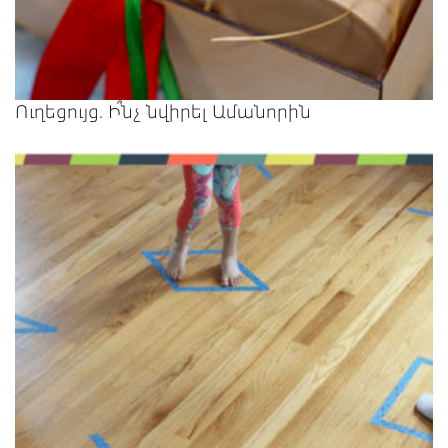
Ուղեցույց. Ի՞նչ նվիրել Ամանորին