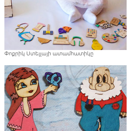
Փոքրիկ Ստելլայի ատամհատիկը