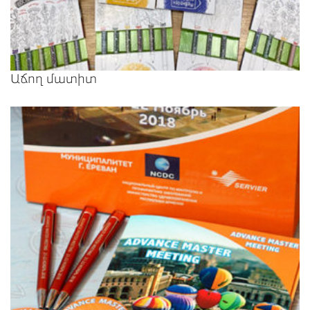
Աճող մատիտ