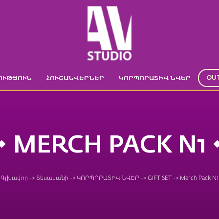
OU
ՈՒԹՅՈՒՆ
ՀՈՒՇԱՆՎԵՐՆԵՐ
ԿՈՐՊՈՐԱՏԻՎ ՆՎԵՐ
MERCH PACK N1
Գլխավոր
->
Տեսականի
->
ԿՈՐՊՈՐԱՏԻՎ ՆՎԵՐ
->
GIFT SET
->
Merch Pack N1