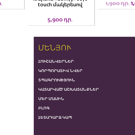
1,900
դր.
1,600
դր.
touch մակերեսով
5,900
դր.
ՄԵՆՅՈՒ
ՀՈՒՇԱՆՎԵՐՆԵՐ
ԿՈՐՊՈՐԱՏԻՎ ՆՎԵՐ
ՏՊԱԳՐՈՒԹՅՈՒՆ
ԿԱՏԱՐՎԱԾ ԱՇԽԱՏԱՆՔՆԵՐ
ՄԵՐ ՄԱՍԻՆ
ԲԼՈԳ
ՀԵՏԱԴԱՐՁ ԿԱՊ