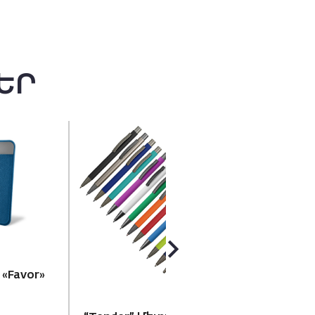
ԵՐ
Թերմո բաժակ «Ligh