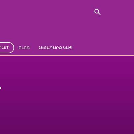
TLET
ԲԼՈԳ
ՀԵՏԱԴԱՐՁ ԿԱՊ