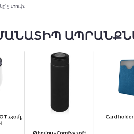
ը՝ 5 տուփ։
ՄԱՆԱՏԻՊ ԱՊՐԱՆՔՆ
,
Card holder «Favor»
Թերմոս «Comfy» soft