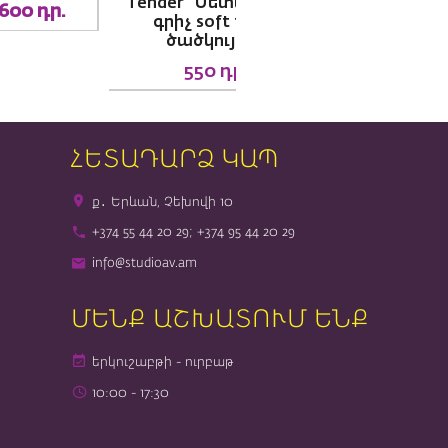
“Tender” Մետաղական
450մլ
գրիչ soft touch
ծածկույթով
4,100
դր.
550
դր.
ՀԵՏԱԴԱՐՁ ԿԱՊ
ք․ Երևան, Չեխովի 10
+374 55 44 20 29; +374 95 44 20 29
info@studioav.am
ՄԵՆՔ ԱՇԽԱՏՈՒՄ ԵՆՔ
երկուշաբթի - ուրբաթ
10։00 - 17։30