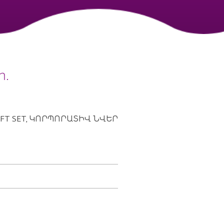
ր.
FT SET,
ԿՈՐՊՈՐԱՏԻՎ ՆՎԵՐ