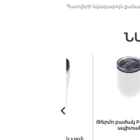
Պատվերի նվազագույն քանակ
Ն
Թերմո բաժակ POT 330մլ
սպիտակ
Թերմո բաժակ 325մլ