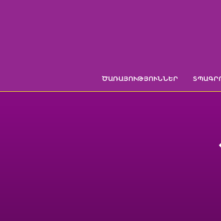
Skip
to
content
ԾԱՌԱՅՈՒԹՅՈՒՆՆԵՐ
ՏՊԱԳՐ