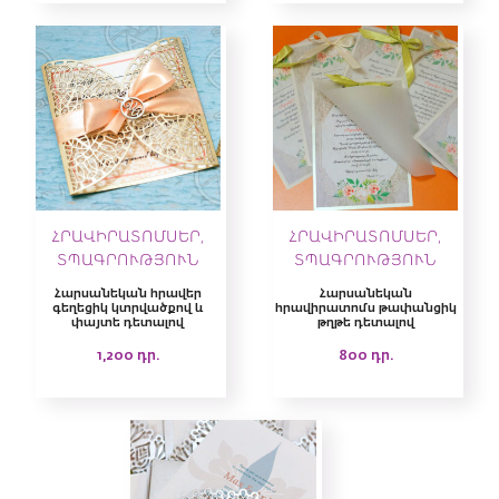
ՀՐԱՎԻՐԱՏՈՄՍԵՐ,
ՀՐԱՎԻՐԱՏՈՄՍԵՐ,
ՏՊԱԳՐՈՒԹՅՈՒՆ
ՏՊԱԳՐՈՒԹՅՈՒՆ
Հարսանեկան հրավեր
Հարսանեկան
գեղեցիկ կտրվածքով և
հրավիրատոմս թափանցիկ
փայտե դետալով
թղթե դետալով
1,200
դր.
800
դր.