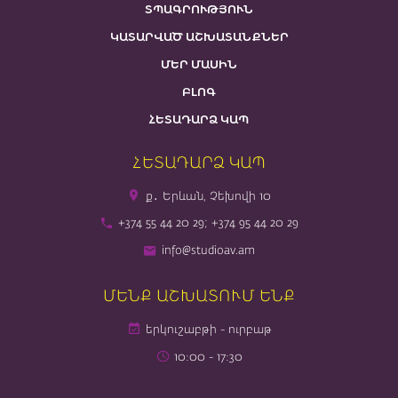
ՏՊԱԳՐՈՒԹՅՈՒՆ
ԿԱՏԱՐՎԱԾ ԱՇԽԱՏԱՆՔՆԵՐ
ՄԵՐ ՄԱՍԻՆ
ԲԼՈԳ
ՀԵՏԱԴԱՐՁ ԿԱՊ
ՀԵՏԱԴԱՐՁ ԿԱՊ
ք․ Երևան, Չեխովի 10
+374 55 44 20 29; +374 95 44 20 29
info@studioav.am
ՄԵՆՔ ԱՇԽԱՏՈՒՄ ԵՆՔ
երկուշաբթի - ուրբաթ
10։00 - 17։30