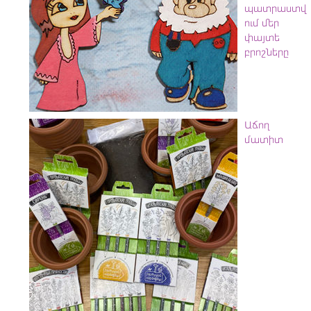
պատրաստվ
ում մեր
փայտե
բրոշները
Աճող
մատիտ