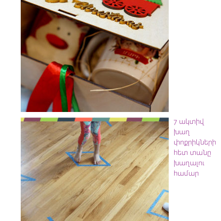
7 ակտիվ
խաղ
փոքրիկների
հետ տանը
խաղալու
համար