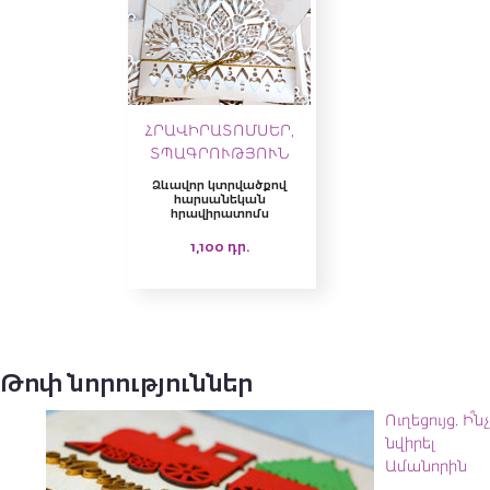
ՀՐԱՎԻՐԱՏՈՄՍԵՐ,
ՏՊԱԳՐՈՒԹՅՈՒՆ
Ձևավոր կտրվածքով
հարսանեկան
հրավիրատոմս
1,100
դր.
Թոփ նորություններ
Ուղեցույց. Ի՞նչ
նվիրել
Ամանորին