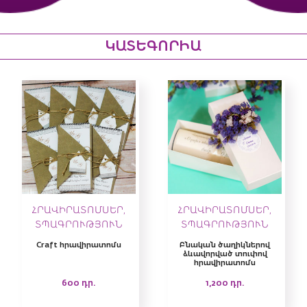
ԿԱՏԵԳՈՐԻԱ
ՀՐԱՎԻՐԱՏՈՄՍԵՐ,
ՀՐԱՎԻՐԱՏՈՄՍԵՐ,
ՏՊԱԳՐՈՒԹՅՈՒՆ
ՏՊԱԳՐՈՒԹՅՈՒՆ
Craft հրավիրատոմս
Բնական ծաղիկներով
ձևավորված տուփով
հրավիրատոմս
600
դր.
1,200
դր.