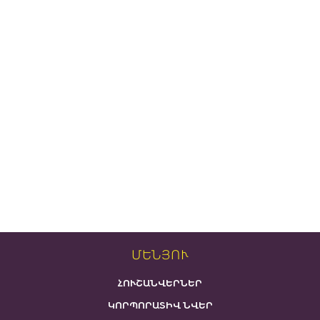
ՄԵՆՅՈՒ
ՀՈՒՇԱՆՎԵՐՆԵՐ
ԿՈՐՊՈՐԱՏԻՎ ՆՎԵՐ