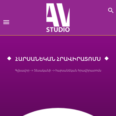
Skip
to
content
ՀԱՐՍԱՆԵԿԱՆ ՀՐԱՎԻՐԱՏՈՄՍ
Գլխավոր
->
Տեսականի
->
հարսանեկան հրավիրատոմս