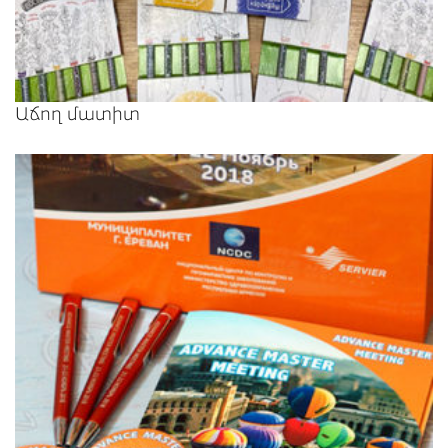
Աճող մատիտ