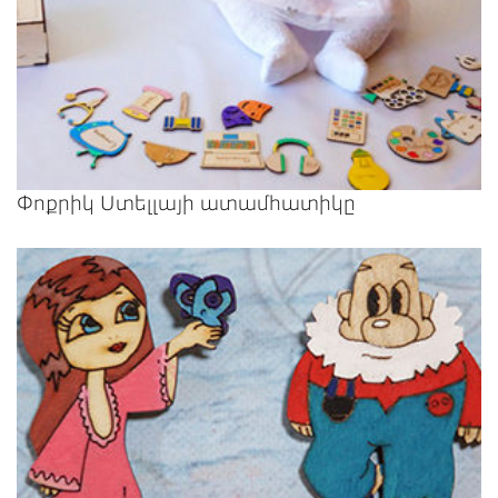
Փոքրիկ Ստելլայի ատամհատիկը