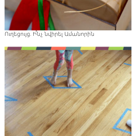
Ուղեցույց. Ի՞նչ նվիրել Ամանորին