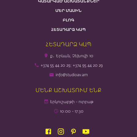
ԿԱՏԱՐՎԱԾ ԱՇԽԱՏԱՆՔՆԵՐ
ՄԵՐ ՄԱՍԻՆ
ԲԼՈԳ
ՀԵՏԱԴԱՐՁ ԿԱՊ
ՀԵՏԱԴԱՐՁ ԿԱՊ
ք․ Երևան, Չեխովի 10
+374 55 44 20 29; +374 95 44 20 29
info@studioav.am
ՄԵՆՔ ԱՇԽԱՏՈՒՄ ԵՆՔ
երկուշաբթի - ուրբաթ
10։00 - 17։30