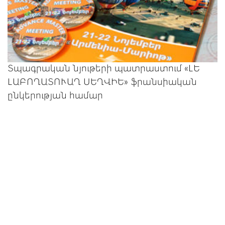
Տպագրական նյութերի պատրաստում «ԼԵ
ԼԱԲՈՂԱՏՈՒԱՂ ՍԵՂՎԻԵ» ֆրանսիական
ընկերության համար