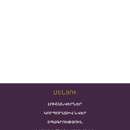
ՄԵՆՅՈՒ
ՀՈՒՇԱՆՎԵՐՆԵՐ
ԿՈՐՊՈՐԱՏԻՎ ՆՎԵՐ
ՏՊԱԳՐՈՒԹՅՈՒՆ