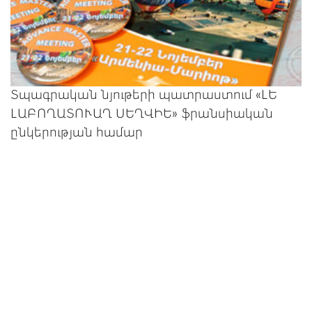
Տպագրական նյութերի պատրաստում «ԼԵ
ԼԱԲՈՂԱՏՈՒԱՂ ՍԵՂՎԻԵ» ֆրանսիական
ընկերության համար