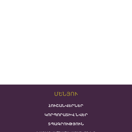
ՄԵՆՅՈՒ
ՀՈՒՇԱՆՎԵՐՆԵՐ
ԿՈՐՊՈՐԱՏԻՎ ՆՎԵՐ
ՏՊԱԳՐՈՒԹՅՈՒՆ