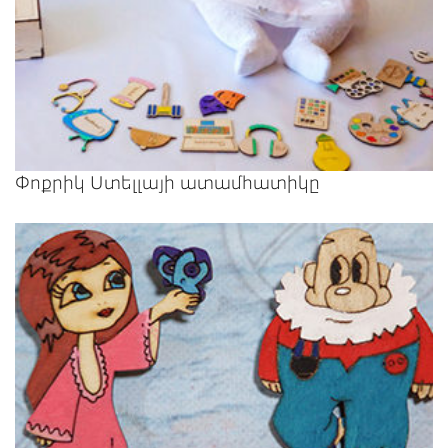
Փոքրիկ Ստելլայի ատամհատիկը