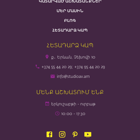
ԿԱՏԱՐՎԱԾ ԱՇԽԱՏԱՆՔՆԵՐ
ՄԵՐ ՄԱՍԻՆ
ԲԼՈԳ
ՀԵՏԱԴԱՐՁ ԿԱՊ
ՀԵՏԱԴԱՐՁ ԿԱՊ
ք․ Երևան, Չեխովի 10
+374 55 44 20 29; +374 95 44 20 29
info@studioav.am
ՄԵՆՔ ԱՇԽԱՏՈՒՄ ԵՆՔ
երկուշաբթի - ուրբաթ
10։00 - 17։30