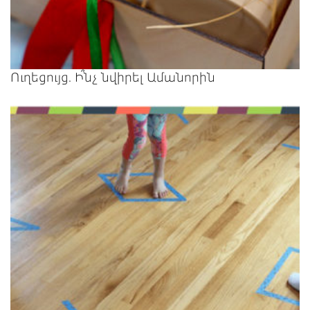
Ուղեցույց. Ի՞նչ նվիրել Ամանորին