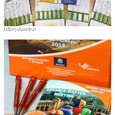
Աճող մատիտ