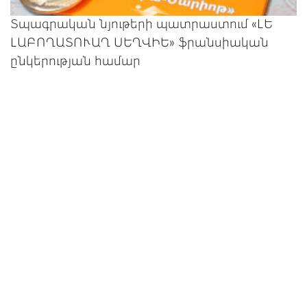
Տպագրական նյութերի պատրաստում «ԼԵ
ԼԱԲՈՂԱՏՈՒԱՂ ՍԵՂՎԻԵ» ֆրանսիական
ընկերության համար