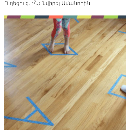
Ուղեցույց. Ի՞նչ նվիրել Ամանորին