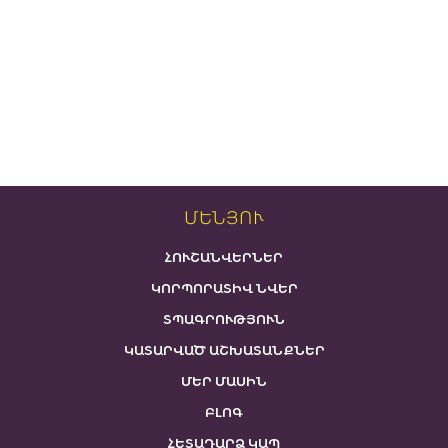
ՄԵՆՅՈՒ
ՀՈՒՇԱՆՎԵՐՆԵՐ
ԿՈՐՊՈՐԱՏԻՎ ՆՎԵՐ
ՏՊԱԳՐՈՒԹՅՈՒՆ
ԿԱՏԱՐՎԱԾ ԱՇԽԱՏԱՆՔՆԵՐ
ՄԵՐ ՄԱՍԻՆ
ԲԼՈԳ
ՀԵՏԱԴԱՐՁ ԿԱՊ