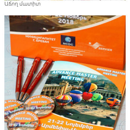
Աճող մատիտ