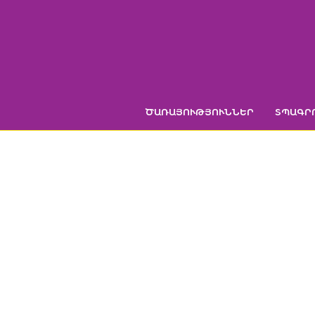
Skip
to
content
ԾԱՌԱՅՈՒԹՅՈՒՆՆԵՐ
ՏՊԱԳՐ