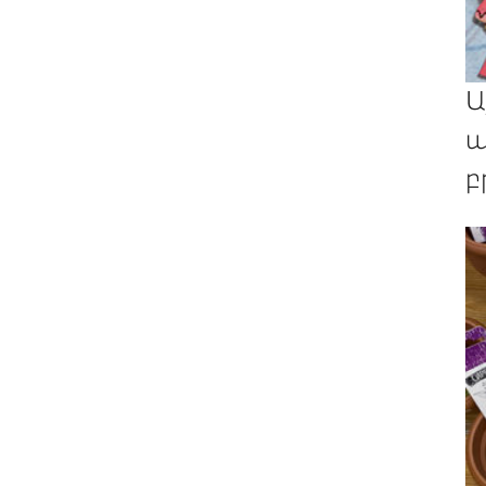
Ա
պ
բ