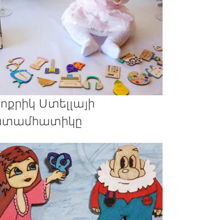
ոքրիկ Ստելլայի
տամհատիկը