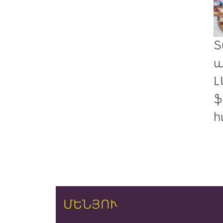
Տ
պ
Լ
ֆ
հ
ՄԵՆՅՈՒ