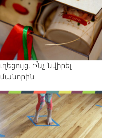
ւղեցույց. Ի՞նչ նվիրել
մանորին