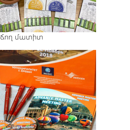
ճող մատիտ