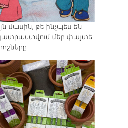
յն մասին, թե ինչպես են
ատրաստվում մեր փայտե
րոշները