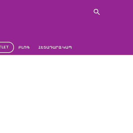
TLET
ԲԼՈԳ
ՀԵՏԱԴԱՐՁ ԿԱՊ