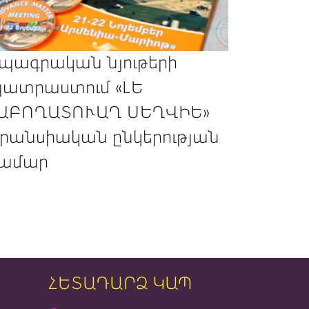
պագրական նյութերի
ատրաստում «ԼԵ
ԱԲՈՂԱՏՈՒԱՂ ՍԵՂՎԻԵ»
րանսիական ընկերության
ամար
ՀԵՏԱԴԱՐՁ ԿԱՊ