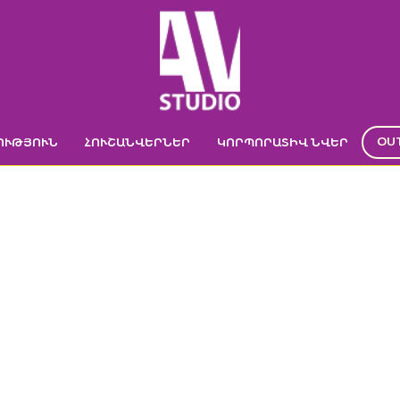
OU
ՈՒԹՅՈՒՆ
ՀՈՒՇԱՆՎԵՐՆԵՐ
ԿՈՐՊՈՐԱՏԻՎ ՆՎԵՐ
MOSSBOX
Գլխավոր
->
MossBox decor with logo engravement
->
MossBox