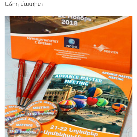
Աճող մատիտ