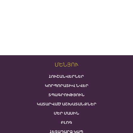
ՄԵՆՅՈՒ
ՀՈՒՇԱՆՎԵՐՆԵՐ
ԿՈՐՊՈՐԱՏԻՎ ՆՎԵՐ
ՏՊԱԳՐՈՒԹՅՈՒՆ
ԿԱՏԱՐՎԱԾ ԱՇԽԱՏԱՆՔՆԵՐ
ՄԵՐ ՄԱՍԻՆ
ԲԼՈԳ
ՀԵՏԱԴԱՐՁ ԿԱՊ