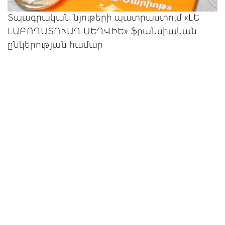
Տպագրական նյութերի պատրաստում «ԼԵ
ԼԱԲՈՂԱՏՈՒԱՂ ՍԵՂՎԻԵ» ֆրանսիական
ընկերության համար