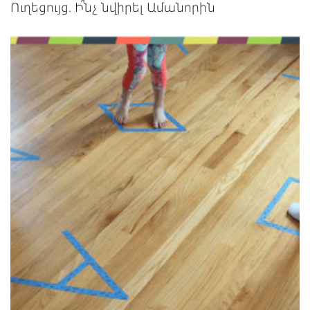
Ուղեցույց. Ի՞նչ նվիրել Ամանորին