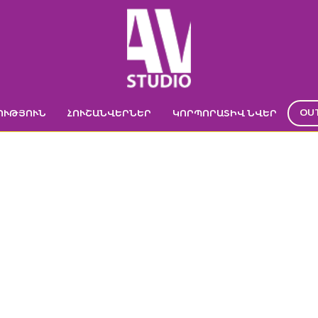
OU
ՈՒԹՅՈՒՆ
ՀՈՒՇԱՆՎԵՐՆԵՐ
ԿՈՐՊՈՐԱՏԻՎ ՆՎԵՐ
DSC03744
Գլխավոր
->
Աճող մատիտ լոգոյի տպագրությամբ
->
DSC03744