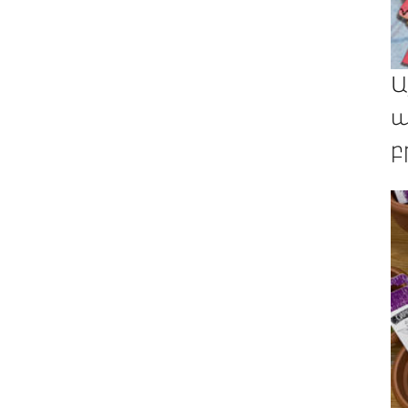
Ա
պ
բ