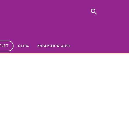
TLET
ԲԼՈԳ
ՀԵՏԱԴԱՐՁ ԿԱՊ