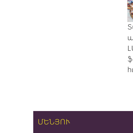
Տ
պ
Լ
ֆ
հ
ՄԵՆՅՈՒ