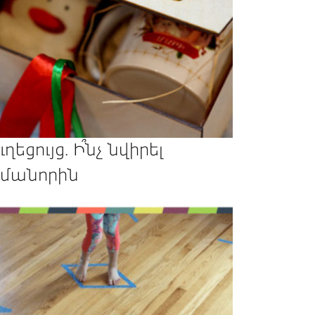
ւղեցույց. Ի՞նչ նվիրել
մանորին