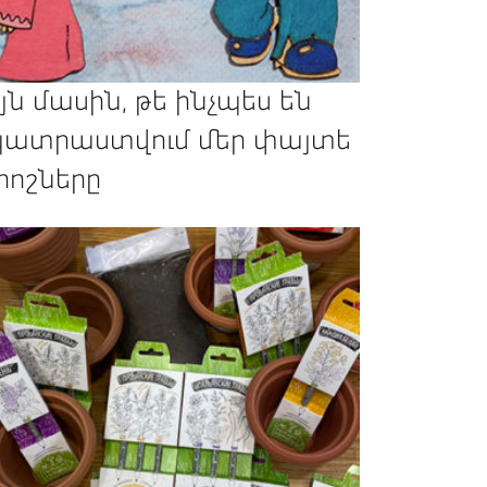
յն մասին, թե ինչպես են
ատրաստվում մեր փայտե
րոշները