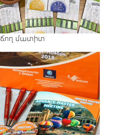
ճող մատիտ