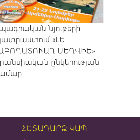
պագրական նյութերի
ատրաստում «ԼԵ
ԱԲՈՂԱՏՈՒԱՂ ՍԵՂՎԻԵ»
րանսիական ընկերության
ամար
ՀԵՏԱԴԱՐՁ ԿԱՊ