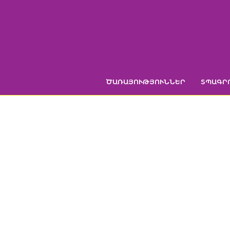
Skip
to
content
ԾԱՌԱՅՈՒԹՅՈՒՆՆԵՐ
ՏՊԱԳՐ