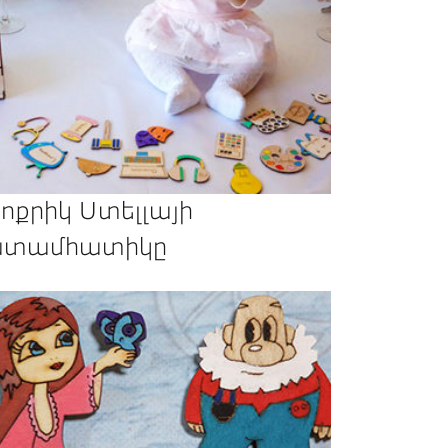
ոքրիկ Ստելլայի
տամհատիկը