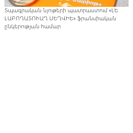
Տպագրական նյութերի պատրաստում «ԼԵ
ԼԱԲՈՂԱՏՈՒԱՂ ՍԵՂՎԻԵ» ֆրանսիական
ընկերության համար