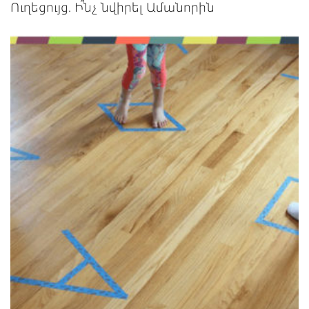
Ուղեցույց. Ի՞նչ նվիրել Ամանորին