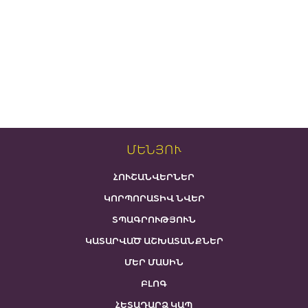
ՄԵՆՅՈՒ
ՀՈՒՇԱՆՎԵՐՆԵՐ
ԿՈՐՊՈՐԱՏԻՎ ՆՎԵՐ
ՏՊԱԳՐՈՒԹՅՈՒՆ
ԿԱՏԱՐՎԱԾ ԱՇԽԱՏԱՆՔՆԵՐ
ՄԵՐ ՄԱՍԻՆ
ԲԼՈԳ
ՀԵՏԱԴԱՐՁ ԿԱՊ