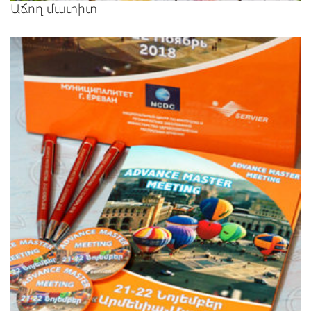
Աճող մատիտ