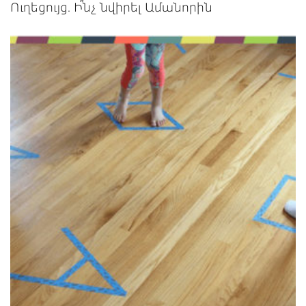
Ուղեցույց. Ի՞նչ նվիրել Ամանորին