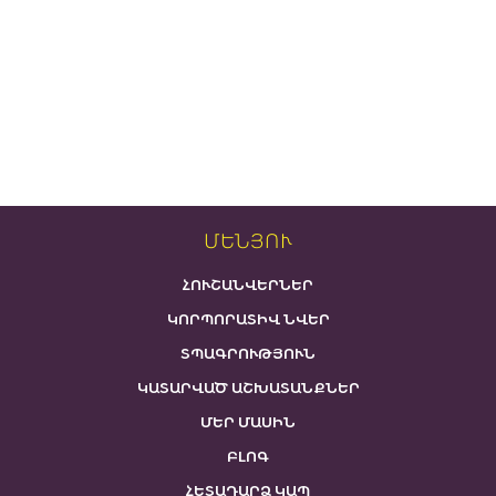
ՄԵՆՅՈՒ
ՀՈՒՇԱՆՎԵՐՆԵՐ
ԿՈՐՊՈՐԱՏԻՎ ՆՎԵՐ
ՏՊԱԳՐՈՒԹՅՈՒՆ
ԿԱՏԱՐՎԱԾ ԱՇԽԱՏԱՆՔՆԵՐ
ՄԵՐ ՄԱՍԻՆ
ԲԼՈԳ
ՀԵՏԱԴԱՐՁ ԿԱՊ