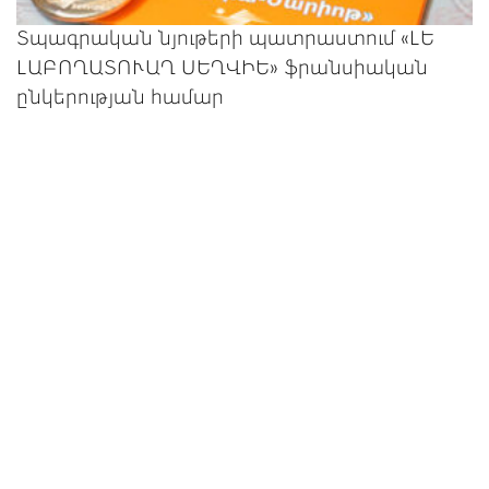
Տպագրական նյութերի պատրաստում «ԼԵ
ԼԱԲՈՂԱՏՈՒԱՂ ՍԵՂՎԻԵ» ֆրանսիական
ընկերության համար