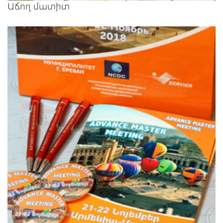
Աճող մատիտ