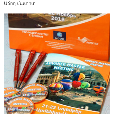
Աճող մատիտ