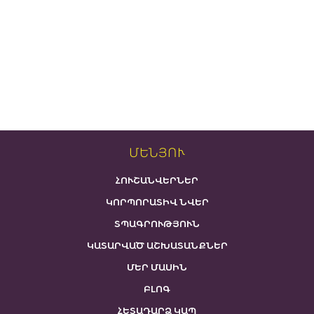
ՄԵՆՅՈՒ
ՀՈՒՇԱՆՎԵՐՆԵՐ
ԿՈՐՊՈՐԱՏԻՎ ՆՎԵՐ
ՏՊԱԳՐՈՒԹՅՈՒՆ
ԿԱՏԱՐՎԱԾ ԱՇԽԱՏԱՆՔՆԵՐ
ՄԵՐ ՄԱՍԻՆ
ԲԼՈԳ
ՀԵՏԱԴԱՐՁ ԿԱՊ