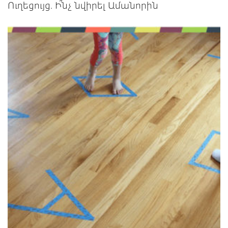
Ուղեցույց. Ի՞նչ նվիրել Ամանորին