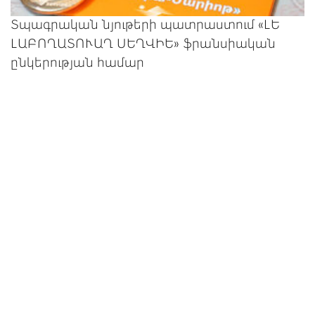
Տպագրական նյութերի պատրաստում «ԼԵ
ԼԱԲՈՂԱՏՈՒԱՂ ՍԵՂՎԻԵ» ֆրանսիական
ընկերության համար