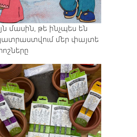
յն մասին, թե ինչպես են
ատրաստվում մեր փայտե
րոշները