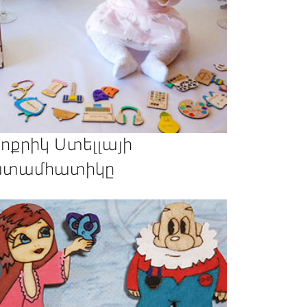
ոքրիկ Ստելլայի
տամհատիկը