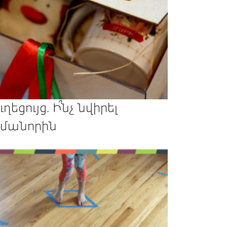
ւղեցույց. Ի՞նչ նվիրել
մանորին