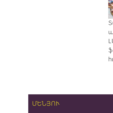
Տ
պ
Լ
ֆ
հ
ՄԵՆՅՈՒ