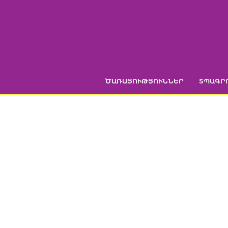
Skip
to
content
ԾԱՌԱՅՈՒԹՅՈՒՆՆԵՐ
ՏՊԱԳՐ