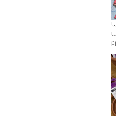
Ա
պ
բ