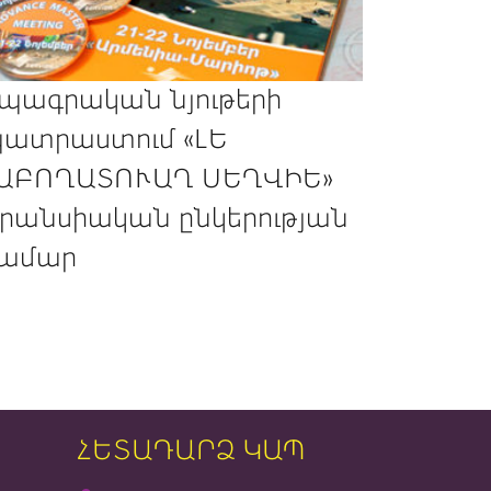
պագրական նյութերի
ատրաստում «ԼԵ
ԱԲՈՂԱՏՈՒԱՂ ՍԵՂՎԻԵ»
րանսիական ընկերության
ամար
ՀԵՏԱԴԱՐՁ ԿԱՊ