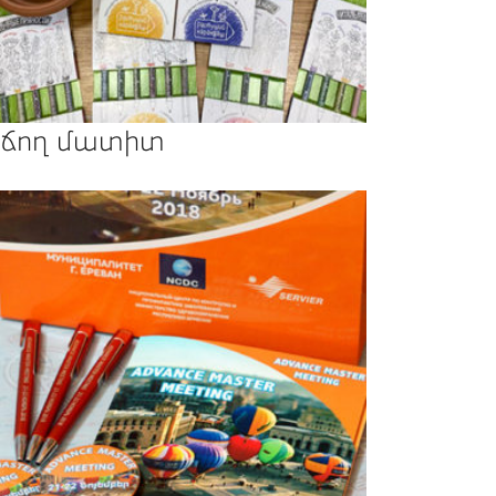
ճող մատիտ