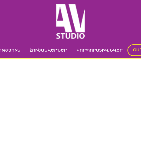
OU
ՈՒԹՅՈՒՆ
ՀՈՒՇԱՆՎԵՐՆԵՐ
ԿՈՐՊՈՐԱՏԻՎ ՆՎԵՐ
DSC04311
Գլխավոր
->
DSC04311