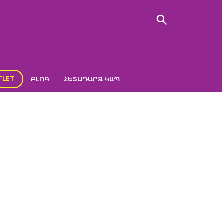
TLET
ԲԼՈԳ
ՀԵՏԱԴԱՐՁ ԿԱՊ