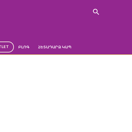
TLET
ԲԼՈԳ
ՀԵՏԱԴԱՐՁ ԿԱՊ