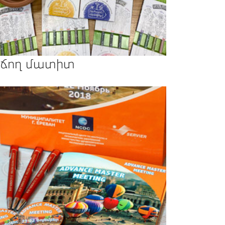
ճող մատիտ