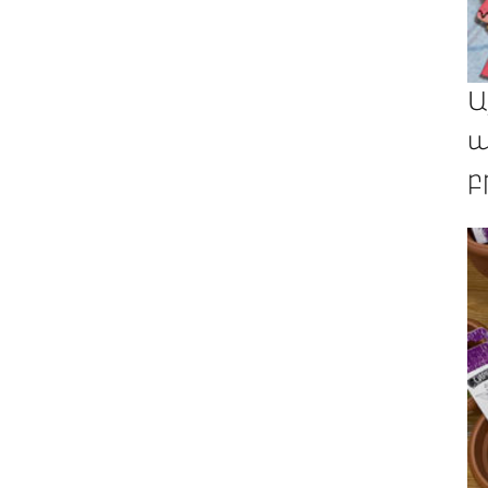
Ա
պ
բ