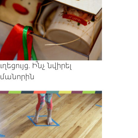
ւղեցույց. Ի՞նչ նվիրել
մանորին