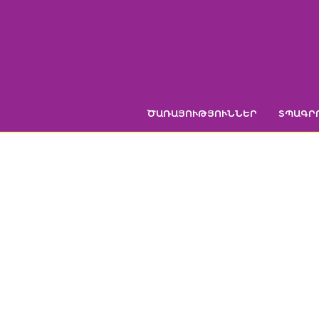
Skip
to
content
ԾԱՌԱՅՈՒԹՅՈՒՆՆԵՐ
ՏՊԱԳՐ