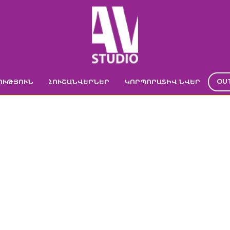
OU
ՈՒԹՅՈՒՆ
ՀՈՒՇԱՆՎԵՐՆԵՐ
ԿՈՐՊՈՐԱՏԻՎ ՆՎԵՐ
DSC04804
Գլխավոր
->
Ժապավենի տպագրություն
->
DSC04804