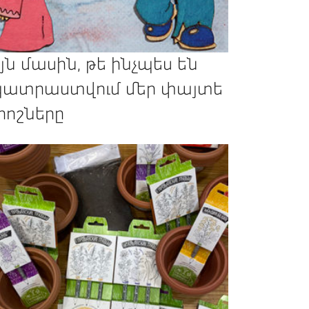
յն մասին, թե ինչպես են
ատրաստվում մեր փայտե
րոշները