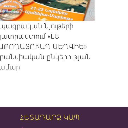
պագրական նյութերի
ատրաստում «ԼԵ
ԱԲՈՂԱՏՈՒԱՂ ՍԵՂՎԻԵ»
րանսիական ընկերության
ամար
ՀԵՏԱԴԱՐՁ ԿԱՊ