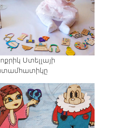
ոքրիկ Ստելլայի
տամհատիկը