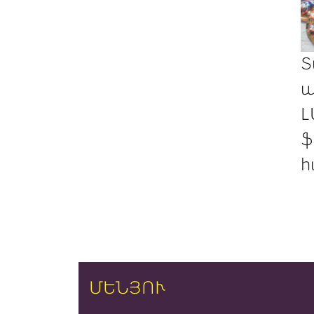
Տ
պ
Լ
ֆ
հ
ՄԵՆՅՈՒ