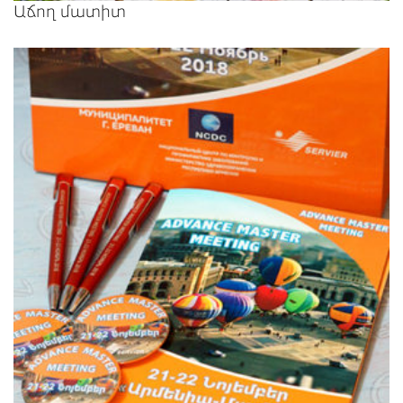
Աճող մատիտ