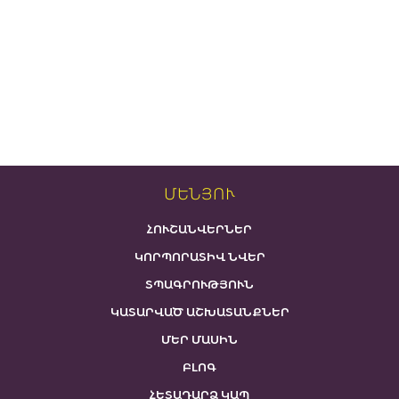
ՄԵՆՅՈՒ
ՀՈՒՇԱՆՎԵՐՆԵՐ
ԿՈՐՊՈՐԱՏԻՎ ՆՎԵՐ
ՏՊԱԳՐՈՒԹՅՈՒՆ
ԿԱՏԱՐՎԱԾ ԱՇԽԱՏԱՆՔՆԵՐ
ՄԵՐ ՄԱՍԻՆ
ԲԼՈԳ
ՀԵՏԱԴԱՐՁ ԿԱՊ