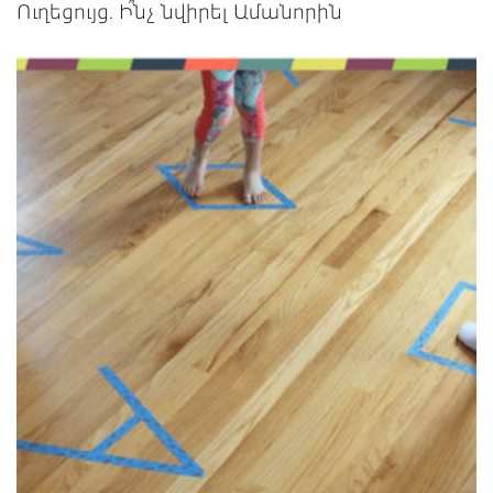
Ուղեցույց. Ի՞նչ նվիրել Ամանորին