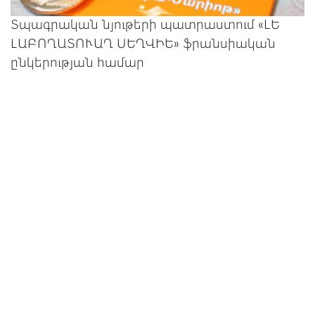
Տպագրական նյութերի պատրաստում «ԼԵ
ԼԱԲՈՂԱՏՈՒԱՂ ՍԵՂՎԻԵ» ֆրանսիական
ընկերության համար