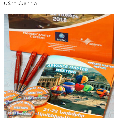
Աճող մատիտ