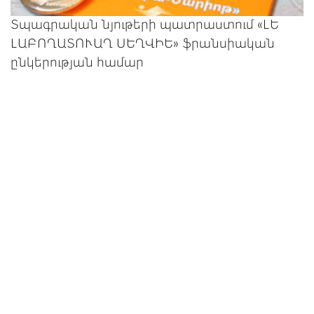
Տպագրական նյութերի պատրաստում «ԼԵ
ԼԱԲՈՂԱՏՈՒԱՂ ՍԵՂՎԻԵ» ֆրանսիական
ընկերության համար