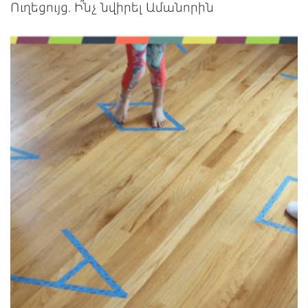
Ուղեցույց. Ի՞նչ նվիրել Ամանորին