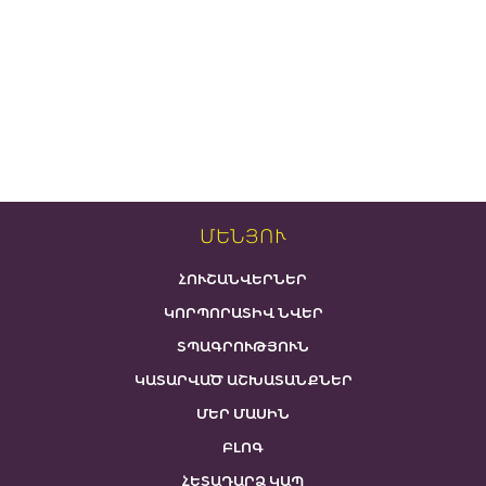
ՄԵՆՅՈՒ
ՀՈՒՇԱՆՎԵՐՆԵՐ
ԿՈՐՊՈՐԱՏԻՎ ՆՎԵՐ
ՏՊԱԳՐՈՒԹՅՈՒՆ
ԿԱՏԱՐՎԱԾ ԱՇԽԱՏԱՆՔՆԵՐ
ՄԵՐ ՄԱՍԻՆ
ԲԼՈԳ
ՀԵՏԱԴԱՐՁ ԿԱՊ