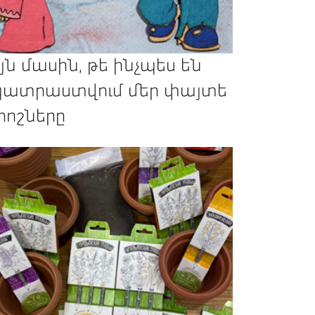
յն մասին, թե ինչպես են
ատրաստվում մեր փայտե
րոշները