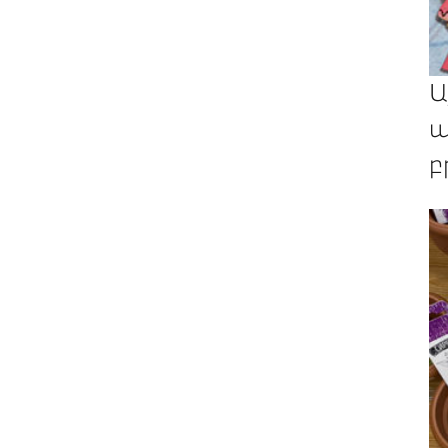
Ա
պ
բ