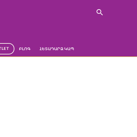
TLET
ԲԼՈԳ
ՀԵՏԱԴԱՐՁ ԿԱՊ