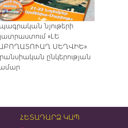
պագրական նյութերի
ատրաստում «ԼԵ
ԱԲՈՂԱՏՈՒԱՂ ՍԵՂՎԻԵ»
րանսիական ընկերության
ամար
ՀԵՏԱԴԱՐՁ ԿԱՊ