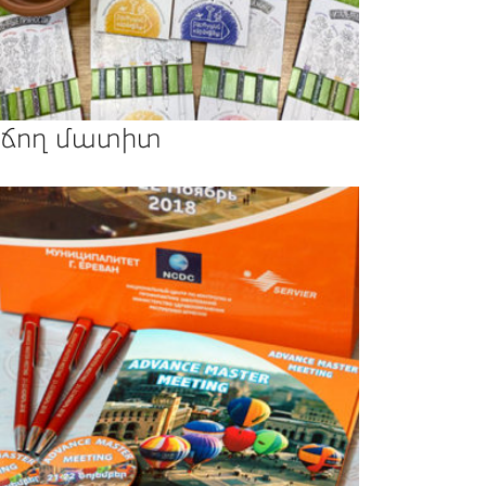
ճող մատիտ