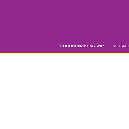
Skip
to
content
ԾԱՌԱՅՈՒԹՅՈՒՆՆԵՐ
ՏՊԱԳՐ