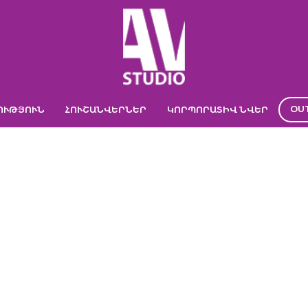
OU
ՈՒԹՅՈՒՆ
ՀՈՒՇԱՆՎԵՐՆԵՐ
ԿՈՐՊՈՐԱՏԻՎ ՆՎԵՐ
DSC02941
Գլխավոր
->
Էկո գրիչների, բեյջերի, բաժակների տպագրություն
->
DSC02941