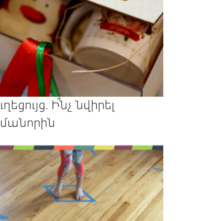
ւղեցույց. Ի՞նչ նվիրել
մանորին