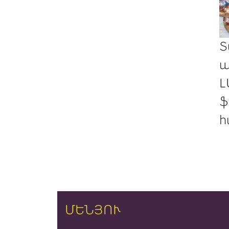
Տ
պ
Լ
ֆ
հ
ՄԵՆՅՈՒ