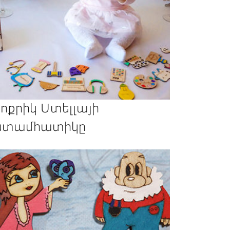
ոքրիկ Ստելլայի
տամհատիկը