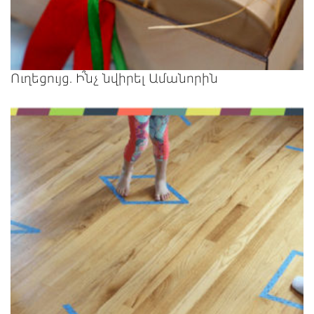
Ուղեցույց. Ի՞նչ նվիրել Ամանորին