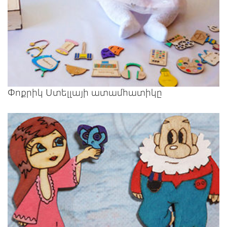
Փոքրիկ Ստելլայի ատամհատիկը