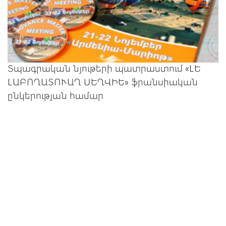
Տպագրական նյութերի պատրաստում «ԼԵ
ԼԱԲՈՂԱՏՈՒԱՂ ՍԵՂՎԻԵ» ֆրանսիական
ընկերության համար