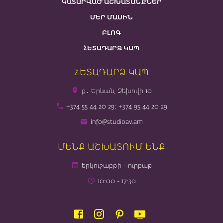
ԿԱՏԱՐՎԱԾ ԱՇԽԱՏԱՆՔՆԵՐ
ՄԵՐ ՄԱՍԻՆ
ԲԼՈԳ
ՀԵՏԱԴԱՐՁ ԿԱՊ
ՀԵՏԱԴԱՐՁ ԿԱՊ
ք․ Երևան, Չեխովի 10
+374 55 44 20 29; +374 95 44 20 29
info@studioav.am
ՄԵՆՔ ԱՇԽԱՏՈՒՄ ԵՆՔ
երկուշաբթի - ուրբաթ
10։00 - 17։30