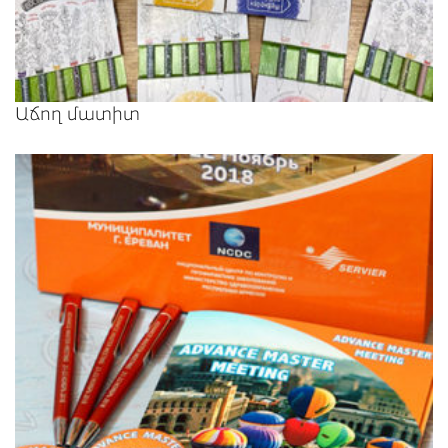
Աճող մատիտ