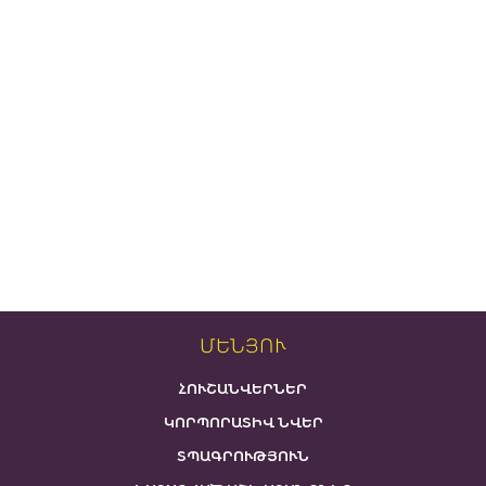
ՄԵՆՅՈՒ
ՀՈՒՇԱՆՎԵՐՆԵՐ
ԿՈՐՊՈՐԱՏԻՎ ՆՎԵՐ
ՏՊԱԳՐՈՒԹՅՈՒՆ