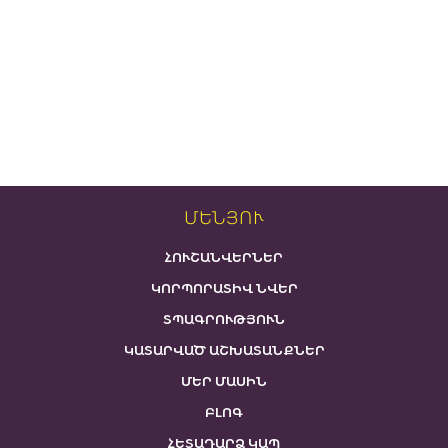
ՄԵՆՅՈՒ
ՀՈՒՇԱՆՎԵՐՆԵՐ
ԿՈՐՊՈՐԱՏԻՎ ՆՎԵՐ
ՏՊԱԳՐՈՒԹՅՈՒՆ
ԿԱՏԱՐՎԱԾ ԱՇԽԱՏԱՆՔՆԵՐ
ՄԵՐ ՄԱՍԻՆ
ԲԼՈԳ
ՀԵՏԱԴԱՐՁ ԿԱՊ