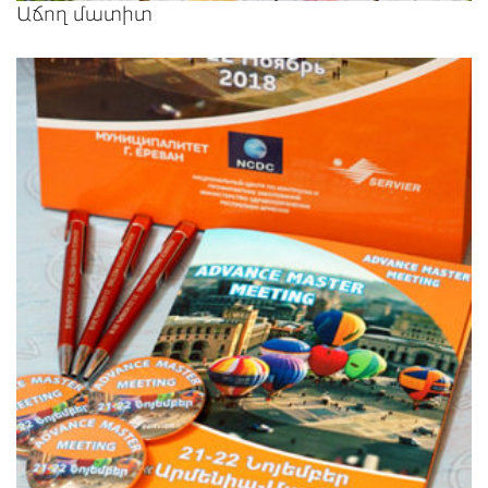
Աճող մատիտ