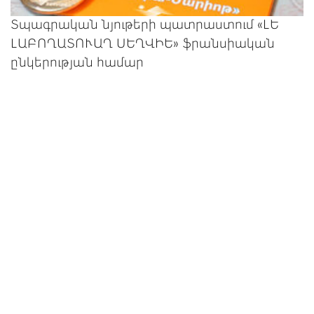
Տպագրական նյութերի պատրաստում «ԼԵ
ԼԱԲՈՂԱՏՈՒԱՂ ՍԵՂՎԻԵ» ֆրանսիական
ընկերության համար