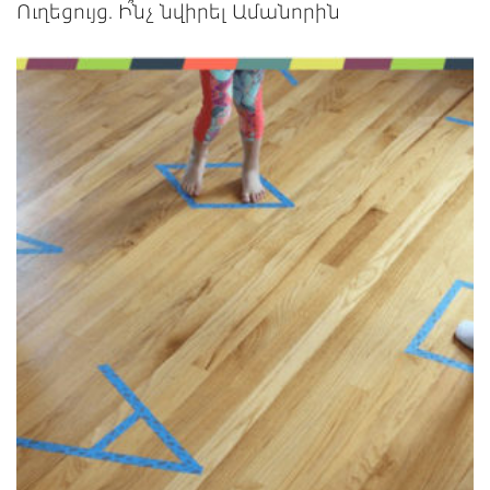
Ուղեցույց. Ի՞նչ նվիրել Ամանորին