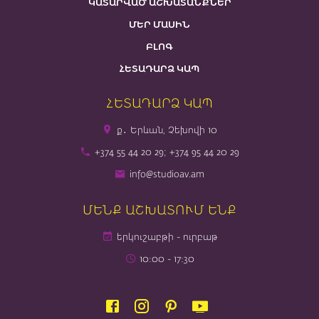
ԿԱՏԱՐՎԱԾ ԱՇԽԱՏԱՆՔՆԵՐ
ՄԵՐ ՄԱՍԻՆ
ԲԼՈԳ
ՀԵՏԱԴԱՐՁ ԿԱՊ
ՀԵՏԱԴԱՐՁ ԿԱՊ
ք․ Երևան, Չեխովի 10
+374 55 44 20 29; +374 95 44 20 29
info@studioav.am
ՄԵՆՔ ԱՇԽԱՏՈՒՄ ԵՆՔ
երկուշաբթի - ուրբաթ
10։00 - 17։30