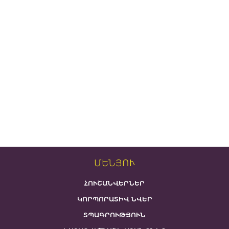
ՄԵՆՅՈՒ
ՀՈՒՇԱՆՎԵՐՆԵՐ
ԿՈՐՊՈՐԱՏԻՎ ՆՎԵՐ
ՏՊԱԳՐՈՒԹՅՈՒՆ