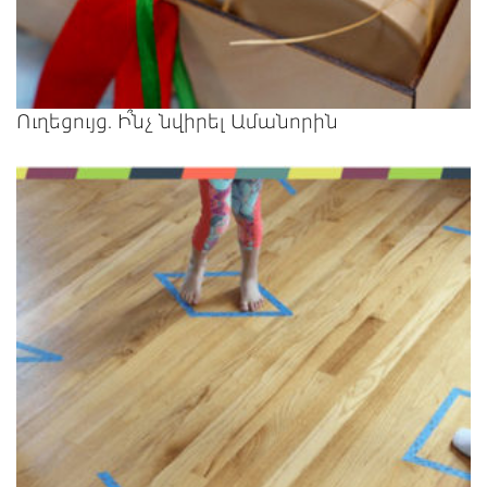
Ուղեցույց. Ի՞նչ նվիրել Ամանորին