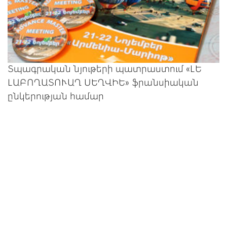
Տպագրական նյութերի պատրաստում «ԼԵ
ԼԱԲՈՂԱՏՈՒԱՂ ՍԵՂՎԻԵ» ֆրանսիական
ընկերության համար