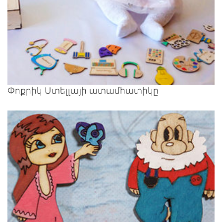
Փոքրիկ Ստելլայի ատամհատիկը