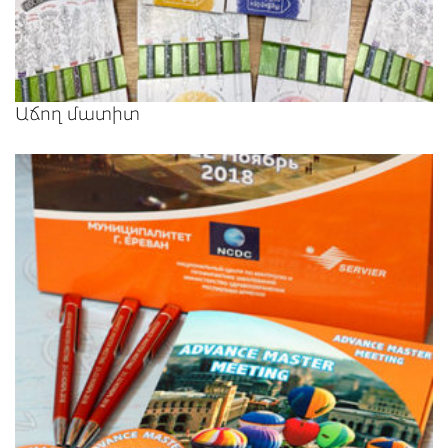
Աճող մատիտ