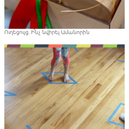
Ուղեցույց. Ի՞նչ նվիրել Ամանորին