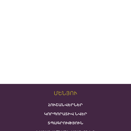
ՄԵՆՅՈՒ
ՀՈՒՇԱՆՎԵՐՆԵՐ
ԿՈՐՊՈՐԱՏԻՎ ՆՎԵՐ
ՏՊԱԳՐՈՒԹՅՈՒՆ