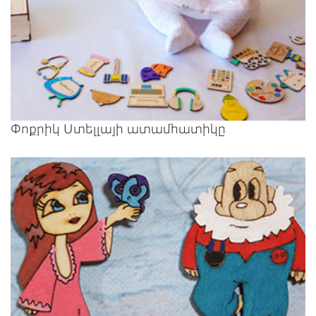
Փոքրիկ Ստելլայի ատամհատիկը