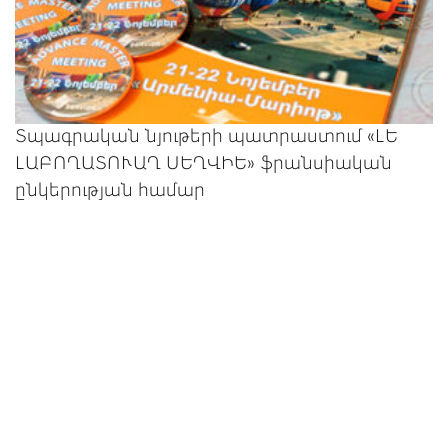
Տպագրական նյութերի պատրաստում «ԼԵ
ԼԱԲՈՂԱՏՈՒԱՂ ՍԵՂՎԻԵ» ֆրանսիական
ընկերության համար