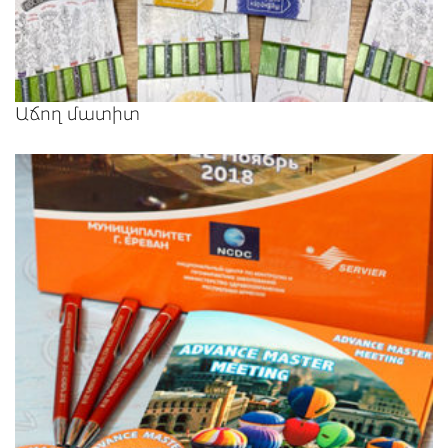
Աճող մատիտ