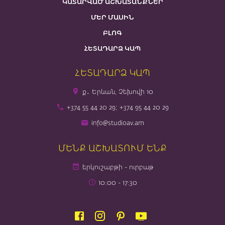
ԿԱՏԱՐՎԱԾ ԱՇԽԱՏԱՆՔՆԵՐ
ՄԵՐ ՄԱՍԻՆ
ԲԼՈԳ
ՀԵՏԱԴԱՐՁ ԿԱՊ
ՀԵՏԱԴԱՐՁ ԿԱՊ
ք․ Երևան, Չեխովի 10
+374 55 44 20 29; +374 95 44 20 29
info@studioav.am
ՄԵՆՔ ԱՇԽԱՏՈՒՄ ԵՆՔ
երկուշաբթի - ուրբաթ
10։00 - 17։30