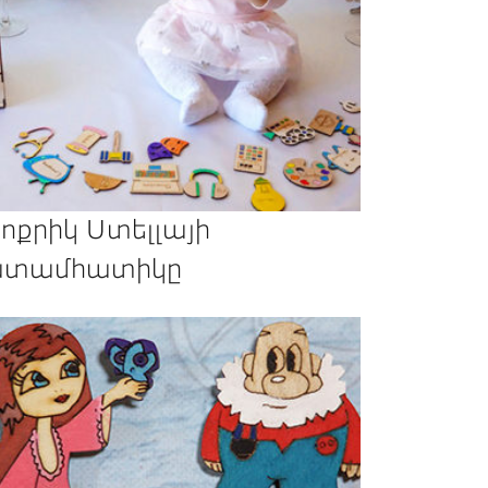
ոքրիկ Ստելլայի
տամհատիկը