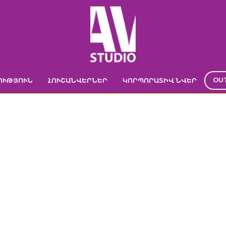
OU
ՈՒԹՅՈՒՆ
ՀՈՒՇԱՆՎԵՐՆԵՐ
ԿՈՐՊՈՐԱՏԻՎ ՆՎԵՐ
ԱՆ ԳՐԻՉ “LEGE
ՐՈՒԹՅՈՒՆ
->
ԳՐԻՉՆԵՐ
->
“Legend soft” մետաղական գրիչ
->
Մետաղական գ