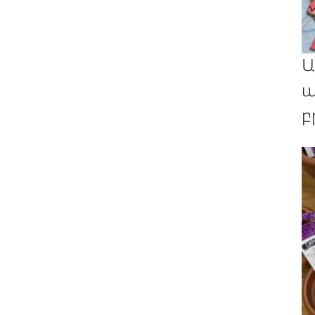
Ա
պ
բ