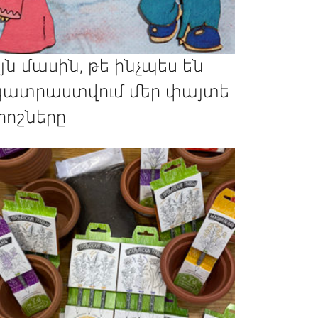
յն մասին, թե ինչպես են
ատրաստվում մեր փայտե
րոշները