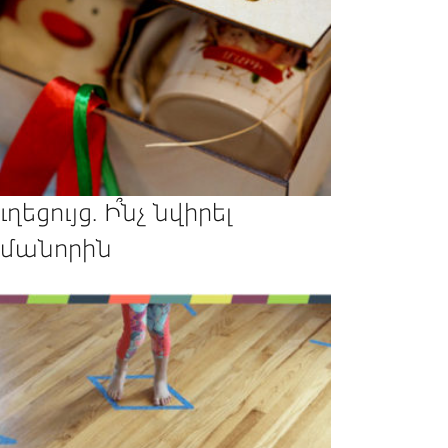
ւղեցույց. Ի՞նչ նվիրել
մանորին