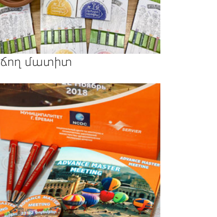
ճող մատիտ