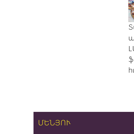
Տ
պ
Լ
ֆ
հ
ՄԵՆՅՈՒ