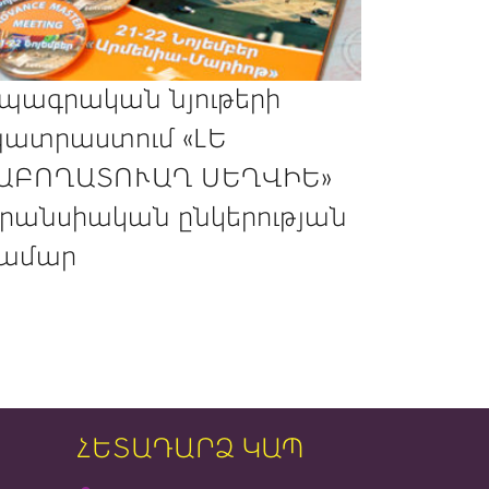
պագրական նյութերի
ատրաստում «ԼԵ
ԱԲՈՂԱՏՈՒԱՂ ՍԵՂՎԻԵ»
րանսիական ընկերության
ամար
ՀԵՏԱԴԱՐՁ ԿԱՊ