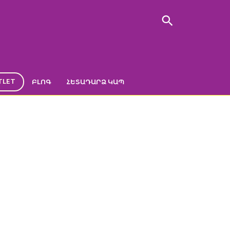
TLET
ԲԼՈԳ
ՀԵՏԱԴԱՐՁ ԿԱՊ
ND SOFT”
րիչ “legend soft”