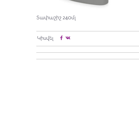
Տափաշիշ 240մլ
Կիսվել