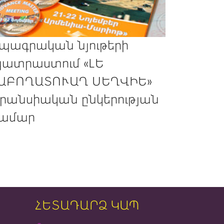
պագրական նյութերի
ատրաստում «ԼԵ
ԱԲՈՂԱՏՈՒԱՂ ՍԵՂՎԻԵ»
րանսիական ընկերության
ամար
ՀԵՏԱԴԱՐՁ ԿԱՊ