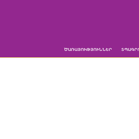
Skip
to
content
ԾԱՌԱՅՈՒԹՅՈՒՆՆԵՐ
ՏՊԱԳՐ
Գլխ