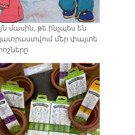
յն մասին, թե ինչպես են
ատրաստվում մեր փայտե
րոշները