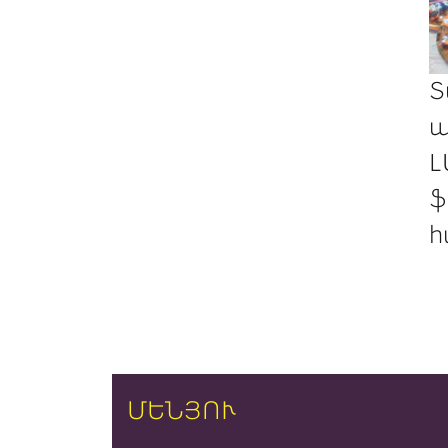
Տ
պ
Լ
ֆ
հ
ՄԵՆՅՈՒ