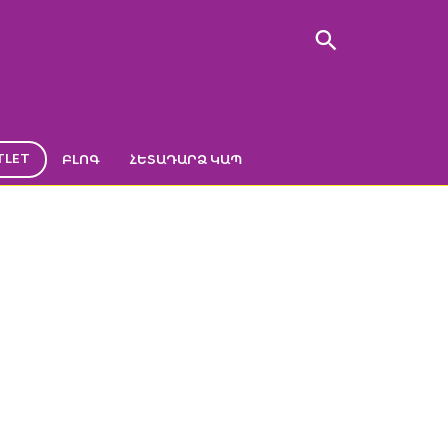
TLET
ԲԼՈԳ
ՀԵՏԱԴԱՐՁ ԿԱՊ
40մլ