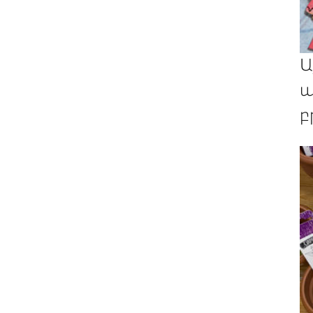
Ա
պ
բ