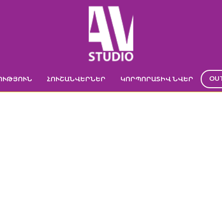
OU
ՈՒԹՅՈՒՆ
ՀՈՒՇԱՆՎԵՐՆԵՐ
ԿՈՐՊՈՐԱՏԻՎ ՆՎԵՐ
ՏԱՓԱՇԻՇ 240ՄԼ
ավոր
->
ԿՈՐՊՈՐԱՏԻՎ ՆՎԵՐ
->
ՋՐԻ ՇԻՇ
->
Տափաշիշ 240մլ
->
Տափաշիշ 2