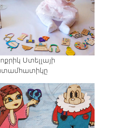
ոքրիկ Ստելլայի
տամհատիկը