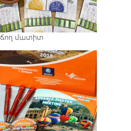
ճող մատիտ