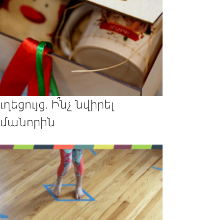
ւղեցույց. Ի՞նչ նվիրել
մանորին