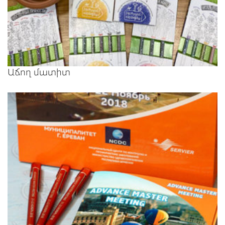
Աճող մատիտ