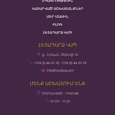
ՏՊԱԳՐՈՒԹՅՈՒՆ
ԿԱՏԱՐՎԱԾ ԱՇԽԱՏԱՆՔՆԵՐ
ՄԵՐ ՄԱՍԻՆ
ԲԼՈԳ
ՀԵՏԱԴԱՐՁ ԿԱՊ
ՀԵՏԱԴԱՐՁ ԿԱՊ
ք․ Երևան, Չեխովի 10
+374 55 44 20 29; +374 95 44 20 29
info@studioav.am
ՄԵՆՔ ԱՇԽԱՏՈՒՄ ԵՆՔ
երկուշաբթի - ուրբաթ
10։00 - 17։30