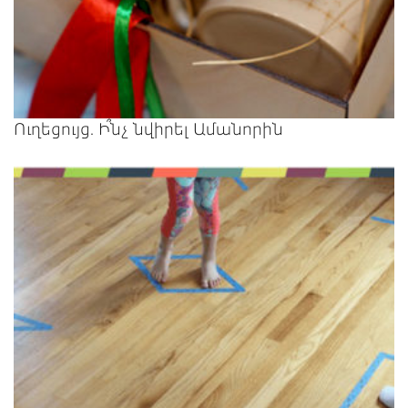
Ուղեցույց. Ի՞նչ նվիրել Ամանորին