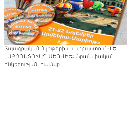
Տպագրական նյութերի պատրաստում «ԼԵ
ԼԱԲՈՂԱՏՈՒԱՂ ՍԵՂՎԻԵ» ֆրանսիական
ընկերության համար