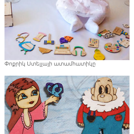
Փոքրիկ Ստելլայի ատամհատիկը