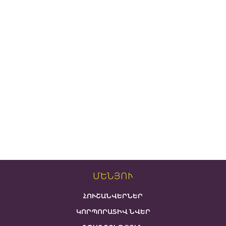
ՄԵՆՅՈՒ
ՀՈՒՇԱՆՎԵՐՆԵՐ
ԿՈՐՊՈՐԱՏԻՎ ՆՎԵՐ