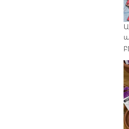
Ա
պ
բ