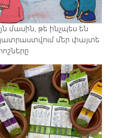
յն մասին, թե ինչպես են
ատրաստվում մեր փայտե
րոշները