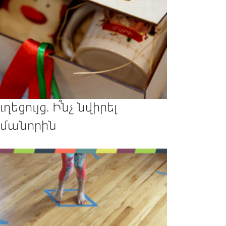
ւղեցույց. Ի՞նչ նվիրել
մանորին