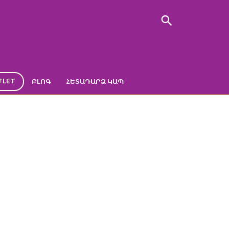
TLET
ԲԼՈԳ
ՀԵՏԱԴԱՐՁ ԿԱՊ
0ՄԼ
ER 300մլ