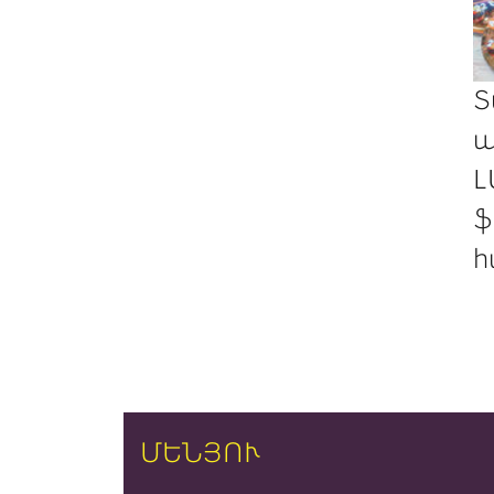
Տ
պ
Լ
ֆ
հ
ՄԵՆՅՈՒ