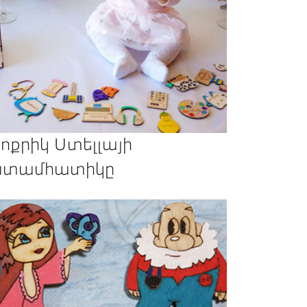
ոքրիկ Ստելլայի
տամհատիկը