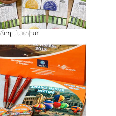
ճող մատիտ