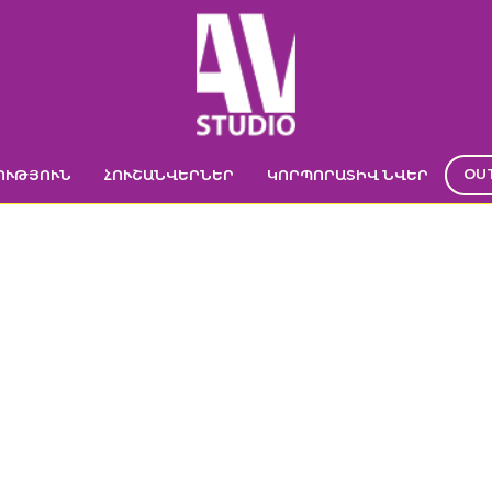
OU
ՈՒԹՅՈՒՆ
ՀՈՒՇԱՆՎԵՐՆԵՐ
ԿՈՐՊՈՐԱՏԻՎ ՆՎԵՐ
ՐՄՈՍ INTER 30
ր
->
ԿՈՐՊՈՐԱՏԻՎ ՆՎԵՐ
->
ԹԵՐՄՈՍ
->
Թերմոս INTER 300մլ
->
Թերմոս INT