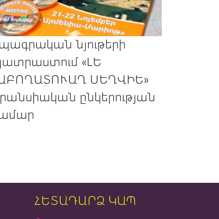
պագրական նյութերի
ատրաստում «ԼԵ
ԱԲՈՂԱՏՈՒԱՂ ՍԵՂՎԻԵ»
րանսիական ընկերության
ամար
ՀԵՏԱԴԱՐՁ ԿԱՊ