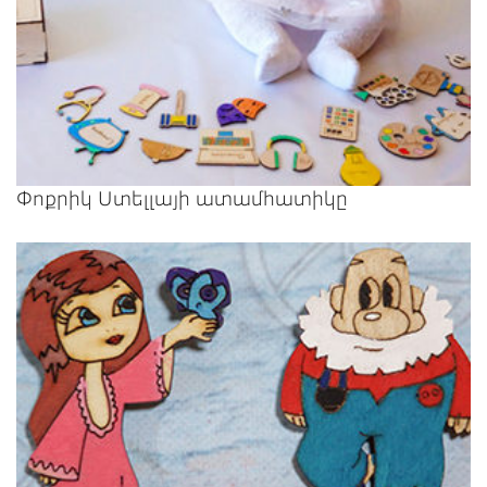
Փոքրիկ Ստելլայի ատամհատիկը