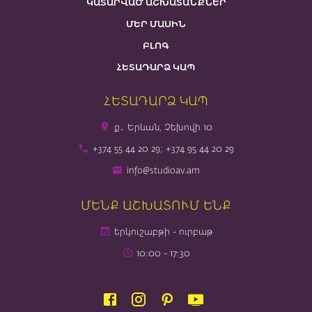
ԿԱՏԱՐՎԱԾ ԱՇԽԱՏԱՆՔՆԵՐ
ՄԵՐ ՄԱՍԻՆ
ԲԼՈԳ
ՀԵՏԱԴԱՐՁ ԿԱՊ
ՀԵՏԱԴԱՐՁ ԿԱՊ
ք․ Երևան, Չեխովի 10
+374 55 44 20 29; +374 95 44 20 29
info@studioav.am
ՄԵՆՔ ԱՇԽԱՏՈՒՄ ԵՆՔ
երկուշաբթի - ուրբաթ
10։00 - 17։30