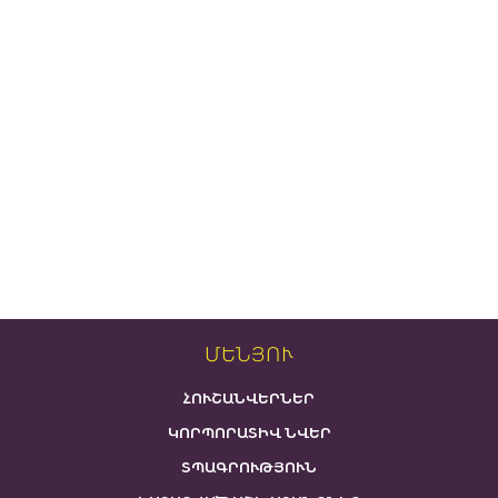
ՄԵՆՅՈՒ
ՀՈՒՇԱՆՎԵՐՆԵՐ
ԿՈՐՊՈՐԱՏԻՎ ՆՎԵՐ
ՏՊԱԳՐՈՒԹՅՈՒՆ