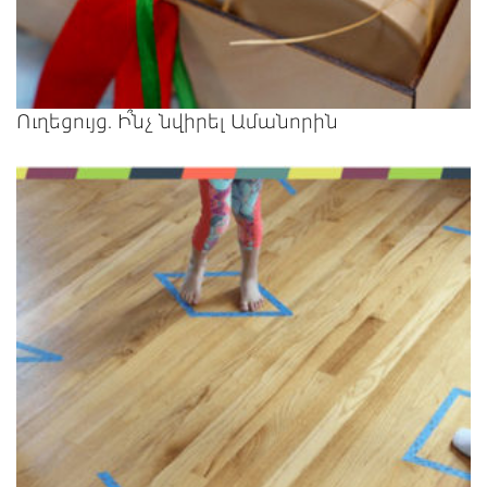
Ուղեցույց. Ի՞նչ նվիրել Ամանորին