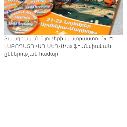
Տպագրական նյութերի պատրաստում «ԼԵ
ԼԱԲՈՂԱՏՈՒԱՂ ՍԵՂՎԻԵ» ֆրանսիական
ընկերության համար