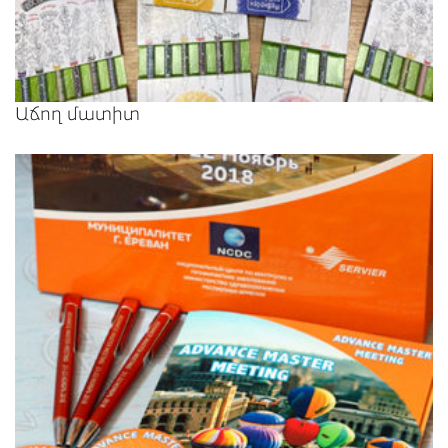
Աճող մատիտ