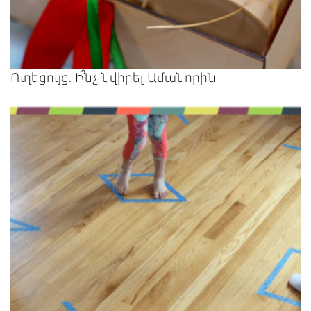
Ուղեցույց. Ի՞նչ նվիրել Ամանորին