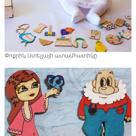
Փոքրիկ Ստելլայի ատամհատիկը