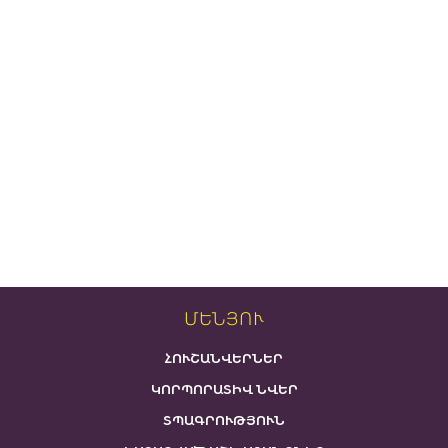
ՄԵՆՅՈՒ
ՀՈՒՇԱՆՎԵՐՆԵՐ
ԿՈՐՊՈՐԱՏԻՎ ՆՎԵՐ
ՏՊԱԳՐՈՒԹՅՈՒՆ