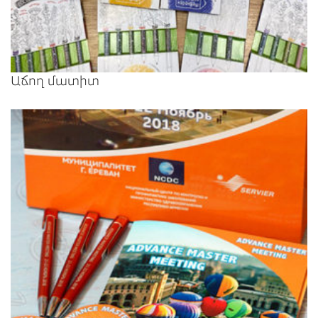
Աճող մատիտ