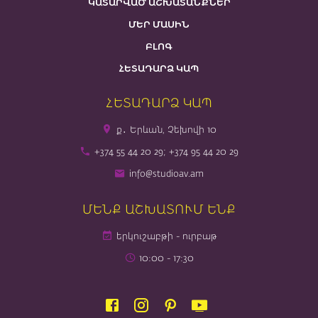
ԿԱՏԱՐՎԱԾ ԱՇԽԱՏԱՆՔՆԵՐ
ՄԵՐ ՄԱՍԻՆ
ԲԼՈԳ
ՀԵՏԱԴԱՐՁ ԿԱՊ
ՀԵՏԱԴԱՐՁ ԿԱՊ
ք․ Երևան, Չեխովի 10
+374 55 44 20 29; +374 95 44 20 29
info@studioav.am
ՄԵՆՔ ԱՇԽԱՏՈՒՄ ԵՆՔ
երկուշաբթի - ուրբաթ
10։00 - 17։30