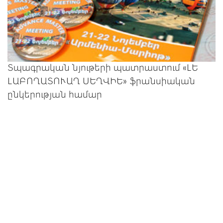
Տպագրական նյութերի պատրաստում «ԼԵ
ԼԱԲՈՂԱՏՈՒԱՂ ՍԵՂՎԻԵ» ֆրանսիական
ընկերության համար