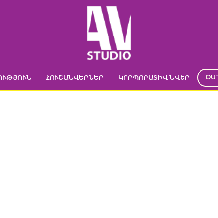
OU
ՈՒԹՅՈՒՆ
ՀՈՒՇԱՆՎԵՐՆԵՐ
ԿՈՐՊՈՐԱՏԻՎ ՆՎԵՐ
IDER_QUOT_K15
ICHESKAYA_CHE
RNYJ_1_0MM_SHT