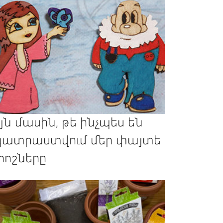
յն մասին, թե ինչպես են
ատրաստվում մեր փայտե
րոշները