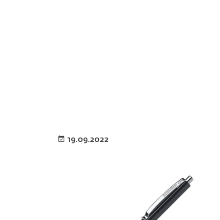
KO
Գլխավոր
->
ՏՊԱԳՐՈՒԹՅՈՒՆ
->
ԳՐԻՉՆԵՐ
->
Գրիչ S
19.09.2022