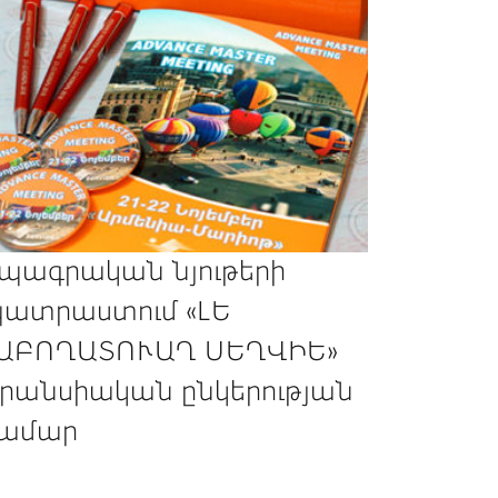
պագրական նյութերի
ատրաստում «ԼԵ
ԱԲՈՂԱՏՈՒԱՂ ՍԵՂՎԻԵ»
րանսիական ընկերության
ամար