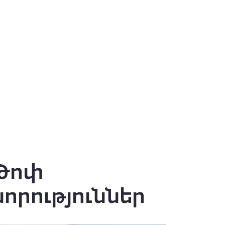
001
rnaya_korpus_chernyj_1_0mm_shtrih-kod_na_korpuse_0001
Թոփ
նորություններ