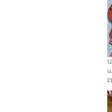
Ա
պ
բ