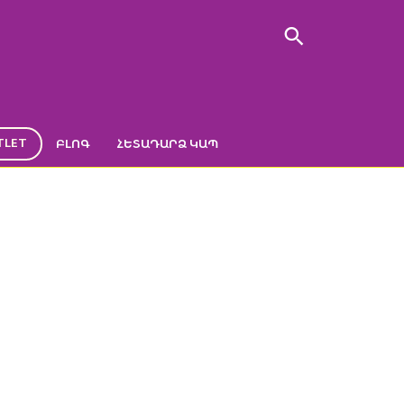
TLET
ԲԼՈԳ
ՀԵՏԱԴԱՐՁ ԿԱՊ
_QUOT_SHARIKO
RNAYA_KORPUS_
RIH-