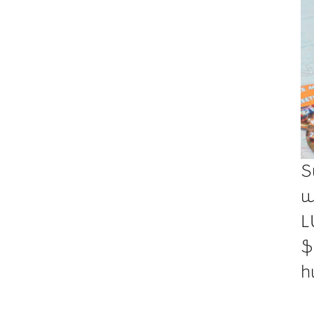
Տ
պ
Լ
ֆ
հ