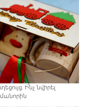
ւղեցույց. Ի՞նչ նվիրել
մանորին