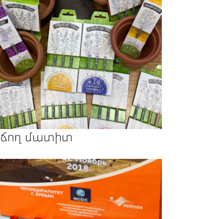
ճող մատիտ