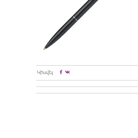
Կիսվել