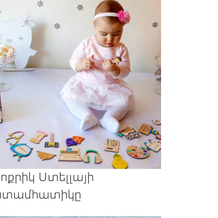
ոքրիկ Ստելլայի
տամհատիկը