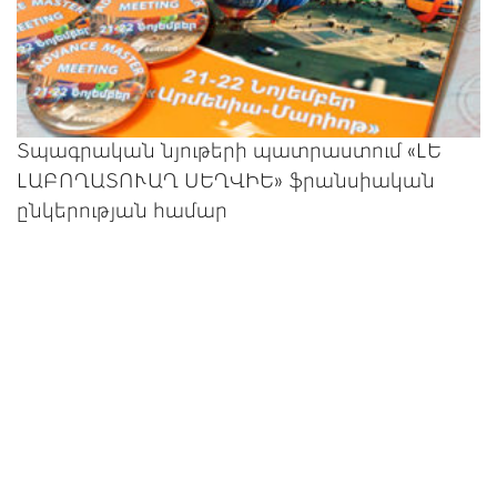
Տպագրական նյութերի պատրաստում «ԼԵ
ԼԱԲՈՂԱՏՈՒԱՂ ՍԵՂՎԻԵ» ֆրանսիական
ընկերության համար