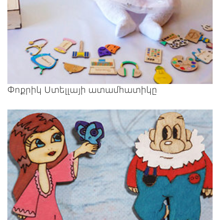
Փոքրիկ Ստելլայի ատամհատիկը