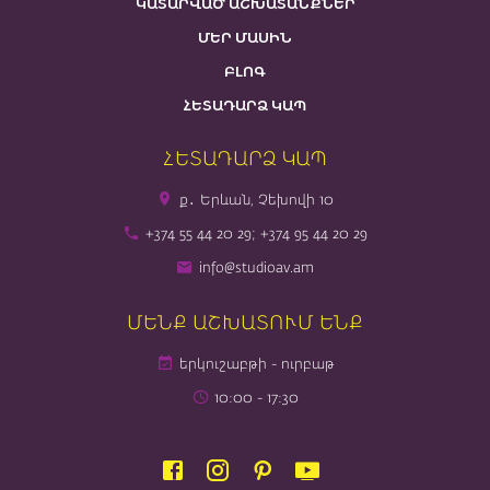
ԿԱՏԱՐՎԱԾ ԱՇԽԱՏԱՆՔՆԵՐ
ՄԵՐ ՄԱՍԻՆ
ԲԼՈԳ
ՀԵՏԱԴԱՐՁ ԿԱՊ
ՀԵՏԱԴԱՐՁ ԿԱՊ
ք․ Երևան, Չեխովի 10
+374 55 44 20 29; +374 95 44 20 29
info@studioav.am
ՄԵՆՔ ԱՇԽԱՏՈՒՄ ԵՆՔ
երկուշաբթի - ուրբաթ
10։00 - 17։30