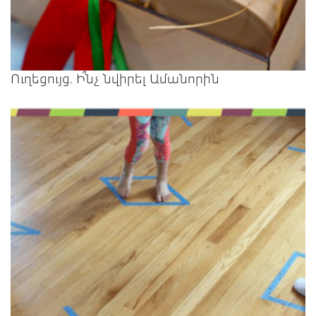
Ուղեցույց. Ի՞նչ նվիրել Ամանորին