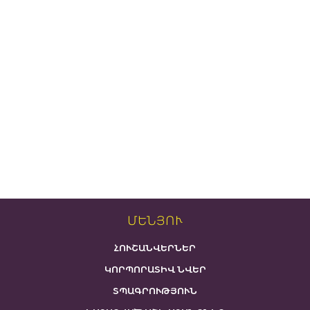
ՄԵՆՅՈՒ
ՀՈՒՇԱՆՎԵՐՆԵՐ
ԿՈՐՊՈՐԱՏԻՎ ՆՎԵՐ
ՏՊԱԳՐՈՒԹՅՈՒՆ