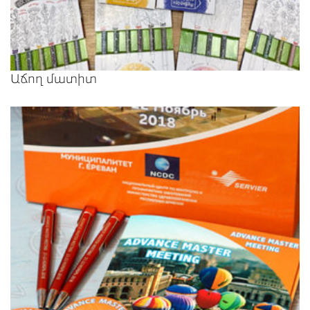
Աճող մատիտ