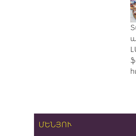
Տ
պ
Լ
ֆ
հ
ՄԵՆՅՈՒ