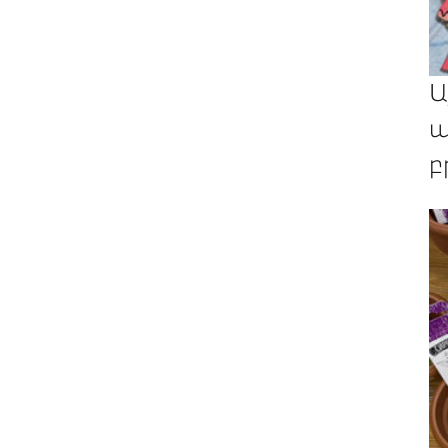
Ա
պ
բ