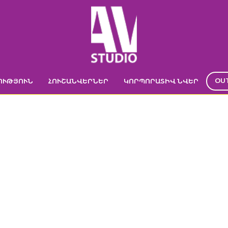
OU
ՈՒԹՅՈՒՆ
ՀՈՒՇԱՆՎԵՐՆԵՐ
ԿՈՐՊՈՐԱՏԻՎ ՆՎԵՐ
6276192734A6C731
ր
->
ԿՈՐՊՈՐԱՏԻՎ ՆՎԵՐ
->
ՀԱԿԱՍԹՐԵՍ
->
ՀԱԿԱՍԹՐԵՍ «ԼԱՄՊ»
->
6276192