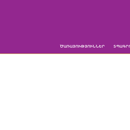
Skip
to
content
ԾԱՌԱՅՈՒԹՅՈՒՆՆԵՐ
ՏՊԱԳՐ
Գլխավո