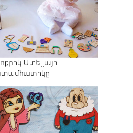
ոքրիկ Ստելլայի
տամհատիկը