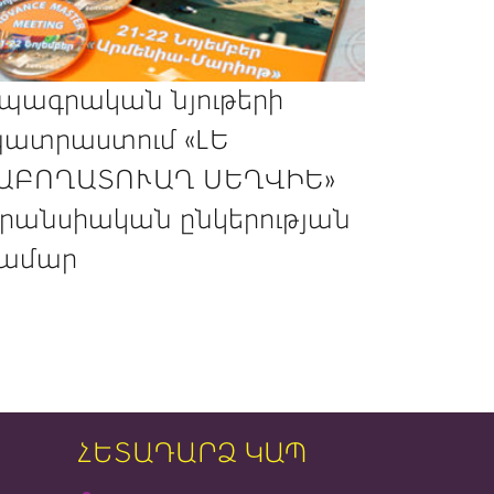
պագրական նյութերի
ատրաստում «ԼԵ
ԱԲՈՂԱՏՈՒԱՂ ՍԵՂՎԻԵ»
րանսիական ընկերության
ամար
ՀԵՏԱԴԱՐՁ ԿԱՊ