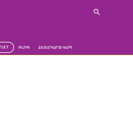
TLET
ԲԼՈԳ
ՀԵՏԱԴԱՐՁ ԿԱՊ
734a6c731