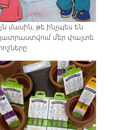
յն մասին, թե ինչպես են
ատրաստվում մեր փայտե
րոշները