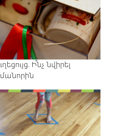
ւղեցույց. Ի՞նչ նվիրել
մանորին