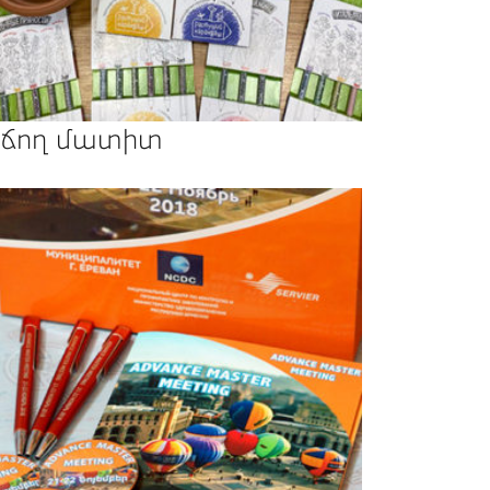
ճող մատիտ