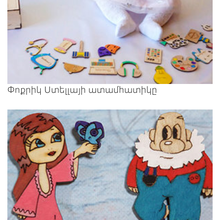
Փոքրիկ Ստելլայի ատամհատիկը