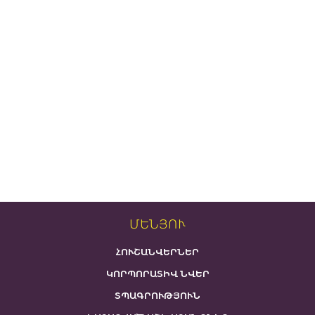
ՄԵՆՅՈՒ
ՀՈՒՇԱՆՎԵՐՆԵՐ
ԿՈՐՊՈՐԱՏԻՎ ՆՎԵՐ
ՏՊԱԳՐՈՒԹՅՈՒՆ