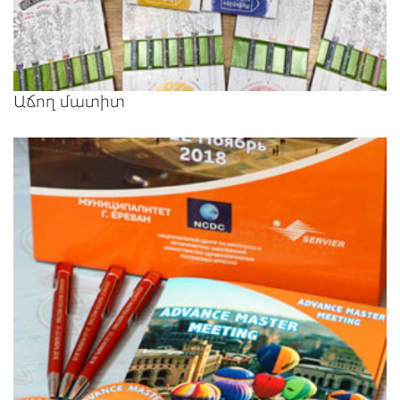
Աճող մատիտ