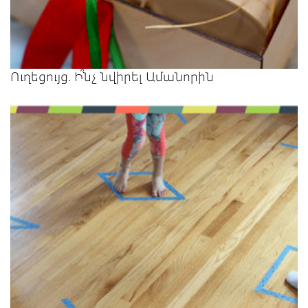
Ուղեցույց. Ի՞նչ նվիրել Ամանորին