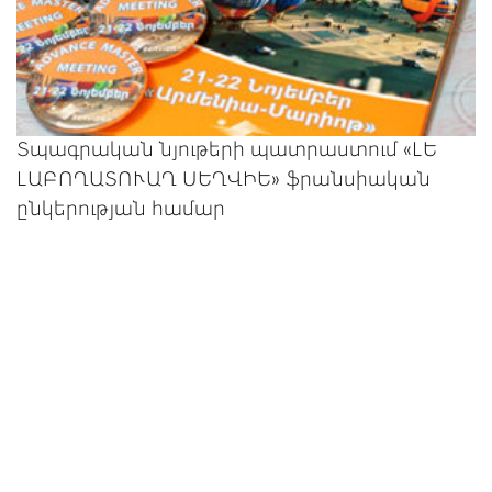
Տպագրական նյութերի պատրաստում «ԼԵ
ԼԱԲՈՂԱՏՈՒԱՂ ՍԵՂՎԻԵ» ֆրանսիական
ընկերության համար