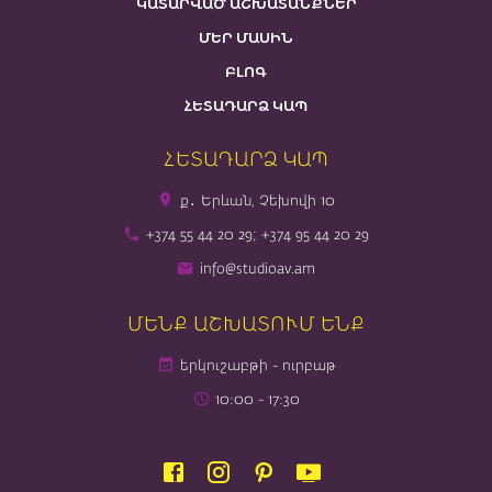
ԿԱՏԱՐՎԱԾ ԱՇԽԱՏԱՆՔՆԵՐ
ՄԵՐ ՄԱՍԻՆ
ԲԼՈԳ
ՀԵՏԱԴԱՐՁ ԿԱՊ
ՀԵՏԱԴԱՐՁ ԿԱՊ
ք․ Երևան, Չեխովի 10
+374 55 44 20 29; +374 95 44 20 29
info@studioav.am
ՄԵՆՔ ԱՇԽԱՏՈՒՄ ԵՆՔ
երկուշաբթի - ուրբաթ
10։00 - 17։30