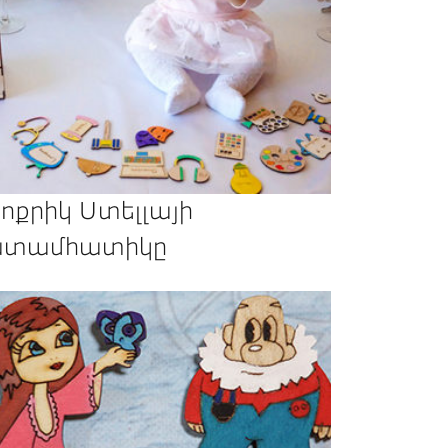
ոքրիկ Ստելլայի
տամհատիկը