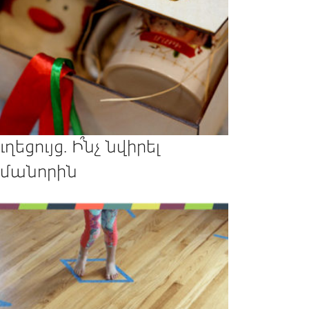
ւղեցույց. Ի՞նչ նվիրել
մանորին