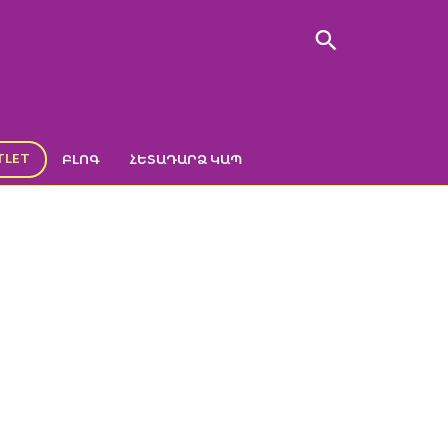
TLET
ԲԼՈԳ
ՀԵՏԱԴԱՐՁ ԿԱՊ
6)
ss ball (16)