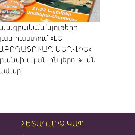
պագրական նյութերի
ատրաստում «ԼԵ
ԱԲՈՂԱՏՈՒԱՂ ՍԵՂՎԻԵ»
րանսիական ընկերության
ամար
ՀԵՏԱԴԱՐՁ ԿԱՊ