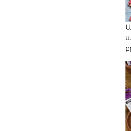
Ա
պ
բ