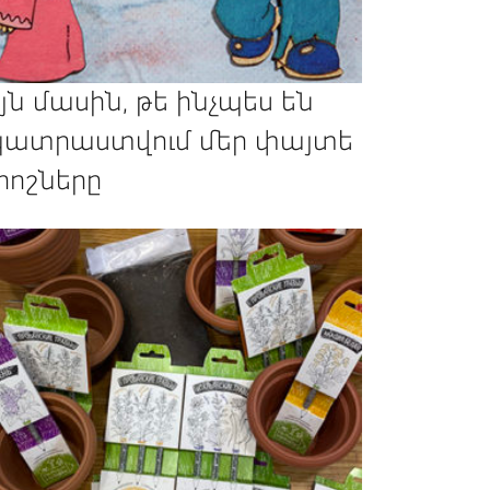
յն մասին, թե ինչպես են
ատրաստվում մեր փայտե
րոշները