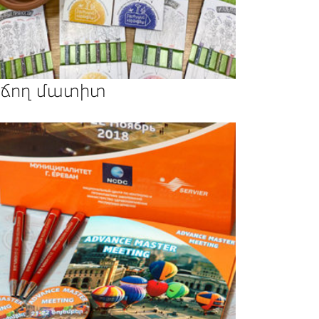
ճող մատիտ