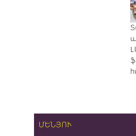
Տ
պ
Լ
ֆ
հ
ՄԵՆՅՈՒ