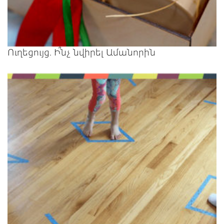
Ուղեցույց. Ի՞նչ նվիրել Ամանորին