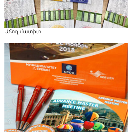
Աճող մատիտ