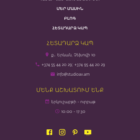
ՄԵՐ ՄԱՍԻՆ
ԲԼՈԳ
ՀԵՏԱԴԱՐՁ ԿԱՊ
ՀԵՏԱԴԱՐՁ ԿԱՊ
ք․ Երևան, Չեխովի 10
+374 55 44 20 29; +374 95 44 20 29
info@studioav.am
ՄԵՆՔ ԱՇԽԱՏՈՒՄ ԵՆՔ
երկուշաբթի - ուրբաթ
10։00 - 17։30