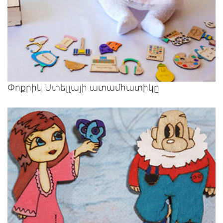
Փոքրիկ Ստելլայի ատամհատիկը