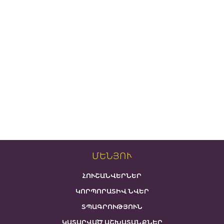
ՄԵՆՅՈՒ
ՀՈՒՇԱՆՎԵՐՆԵՐ
ԿՈՐՊՈՐԱՏԻՎ ՆՎԵՐ
ՏՊԱԳՐՈՒԹՅՈՒՆ
ԿԱՏԱՐՎԱԾ ԱՇԽԱՏԱՆՔՆԵՐ