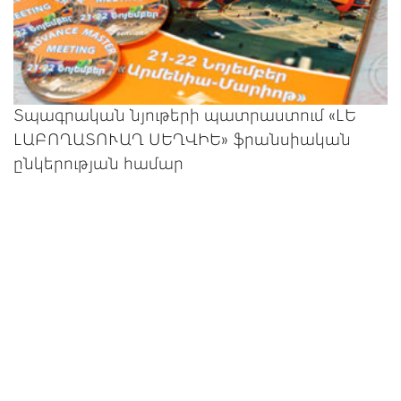
Տպագրական նյութերի պատրաստում «ԼԵ
ԼԱԲՈՂԱՏՈՒԱՂ ՍԵՂՎԻԵ» ֆրանսիական
ընկերության համար