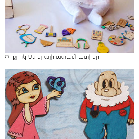
Փոքրիկ Ստելլայի ատամհատիկը