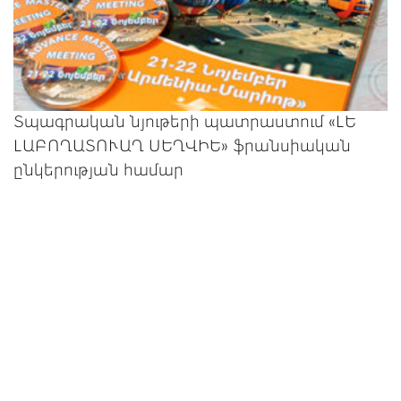
Տպագրական նյութերի պատրաստում «ԼԵ
ԼԱԲՈՂԱՏՈՒԱՂ ՍԵՂՎԻԵ» ֆրանսիական
ընկերության համար