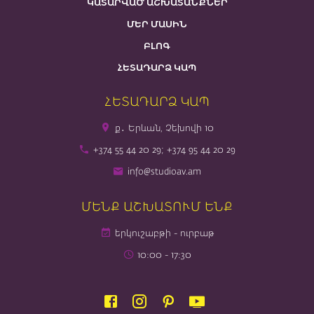
ԿԱՏԱՐՎԱԾ ԱՇԽԱՏԱՆՔՆԵՐ
ՄԵՐ ՄԱՍԻՆ
ԲԼՈԳ
ՀԵՏԱԴԱՐՁ ԿԱՊ
ՀԵՏԱԴԱՐՁ ԿԱՊ
ք․ Երևան, Չեխովի 10
+374 55 44 20 29; +374 95 44 20 29
info@studioav.am
ՄԵՆՔ ԱՇԽԱՏՈՒՄ ԵՆՔ
երկուշաբթի - ուրբաթ
10։00 - 17։30