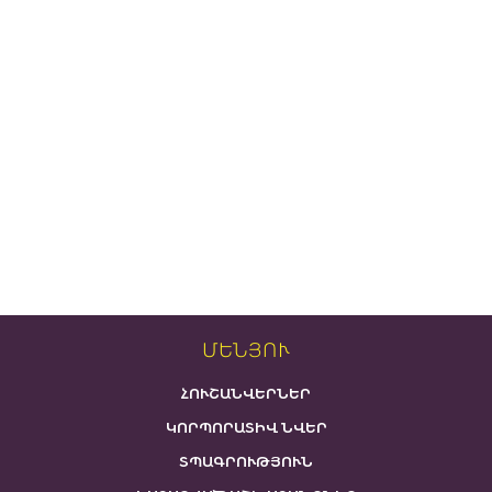
ՄԵՆՅՈՒ
ՀՈՒՇԱՆՎԵՐՆԵՐ
ԿՈՐՊՈՐԱՏԻՎ ՆՎԵՐ
ՏՊԱԳՐՈՒԹՅՈՒՆ