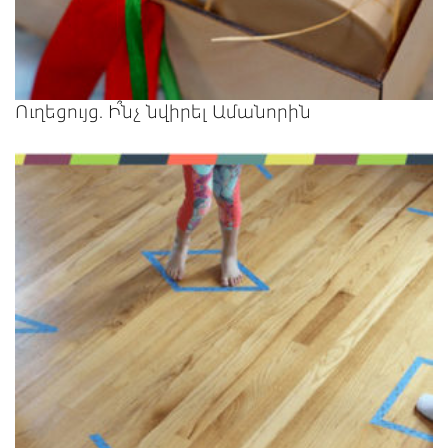
Ուղեցույց. Ի՞նչ նվիրել Ամանորին