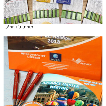
Աճող մատիտ