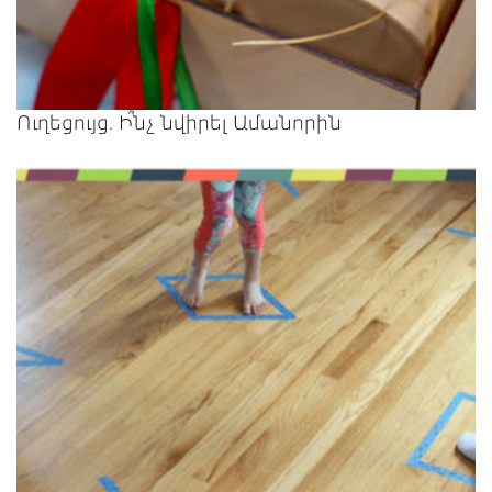
Ուղեցույց. Ի՞նչ նվիրել Ամանորին