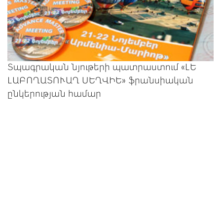
Տպագրական նյութերի պատրաստում «ԼԵ
ԼԱԲՈՂԱՏՈՒԱՂ ՍԵՂՎԻԵ» ֆրանսիական
ընկերության համար