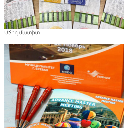
Աճող մատիտ