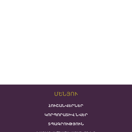
ՄԵՆՅՈՒ
ՀՈՒՇԱՆՎԵՐՆԵՐ
ԿՈՐՊՈՐԱՏԻՎ ՆՎԵՐ
ՏՊԱԳՐՈՒԹՅՈՒՆ