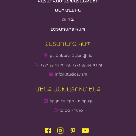
ԿԱՏԱՐՎԱԾ ԱՇԽԱՏԱՆՔՆԵՐ
ՄԵՐ ՄԱՍԻՆ
ԲԼՈԳ
ՀԵՏԱԴԱՐՁ ԿԱՊ
ՀԵՏԱԴԱՐՁ ԿԱՊ
ք․ Երևան, Չեխովի 10
+374 55 44 20 29; +374 95 44 20 29
info@studioav.am
ՄԵՆՔ ԱՇԽԱՏՈՒՄ ԵՆՔ
երկուշաբթի - ուրբաթ
10։00 - 17։30