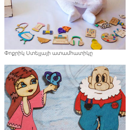
Փոքրիկ Ստելլայի ատամհատիկը