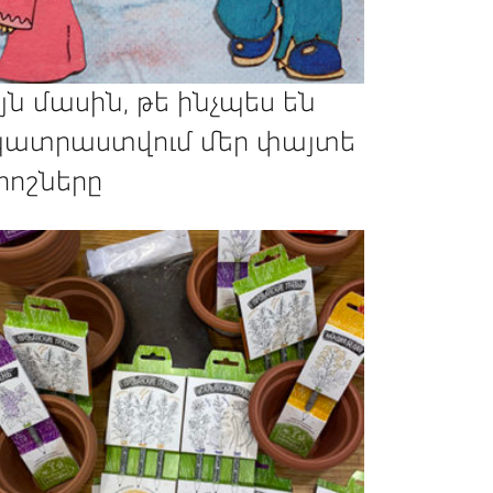
յն մասին, թե ինչպես են
ատրաստվում մեր փայտե
րոշները