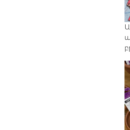
Ա
պ
բ