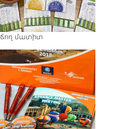
ճող մատիտ