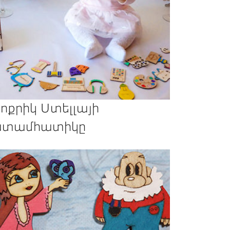
ոքրիկ Ստելլայի
տամհատիկը