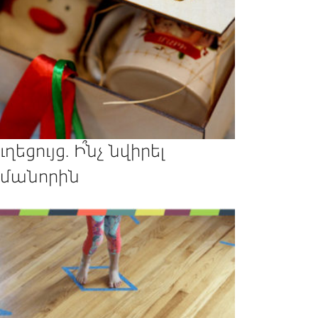
ւղեցույց. Ի՞նչ նվիրել
մանորին