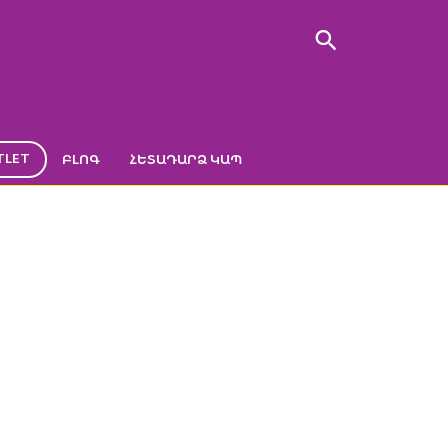
TLET
ԲԼՈԳ
ՀԵՏԱԴԱՐՁ ԿԱՊ
5)
ss ball (5)