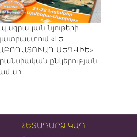
պագրական նյութերի
ատրաստում «ԼԵ
ԱԲՈՂԱՏՈՒԱՂ ՍԵՂՎԻԵ»
րանսիական ընկերության
ամար
ՀԵՏԱԴԱՐՁ ԿԱՊ