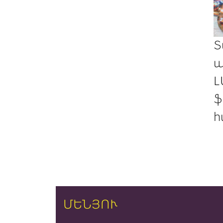
Տ
պ
Լ
ֆ
հ
ՄԵՆՅՈՒ